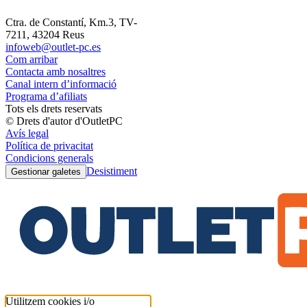
Ctra. de Constantí, Km.3, TV-
7211, 43204 Reus
infoweb@outlet-pc.es
Com arribar
Contacta amb nosaltres
Canal intern d’informació
Programa d’afiliats
Tots els drets reservats
© Drets d'autor d'OutletPC
Avís legal
Política de privacitat
Condicions generals
Desistiment
Gestionar galetes
Utilitzem cookies i/o