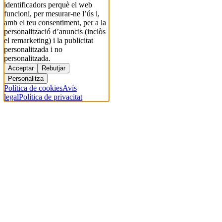
identificadors perquè el web
funcioni, per mesurar-ne l’ús i,
amb el teu consentiment, per a la
personalització d’anuncis (inclòs
el remarketing) i la publicitat
personalitzada i no
personalitzada.
Acceptar
Rebutjar
Personalitza
Política de cookies
Avís
legal
Política de privacitat