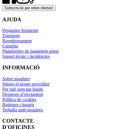
Subscriu-te per rebre ofertes!
AJUDA
Preguntes freqüents
Transport
Reemborsament
Garantia
Plataformes de pagament segur
Suport tècnic i incidències
INFORMACIÓ
Sobre nosaltres
Sigues el nostre proveïdor
Per què som tan barats
Despeses d’enviament
Política de cookies
Botigues i horaris
Treballa amb nosaltres
CONTACTE
D'OFICINES