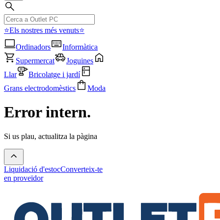
⭐Els nostres més venuts⭐
Ordinadors
Informàtica
Supermercat
Joguines
Llar
Bricolatge i jardí
Grans electrodomèstics
Moda
Error intern.
Si us plau, actualitza la pàgina
Liquidació d'estoc
Converteix-te
en proveïdor