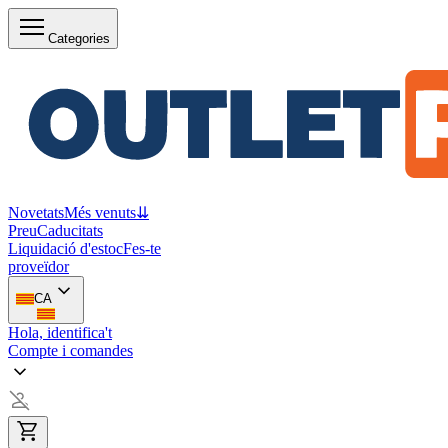
Categories
Novetats
Més venuts
⇊
Preu
Caducitats
Liquidació d'estoc
Fes-te
proveïdor
CA
Hola, identifica't
Compte i comandes