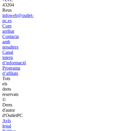
43204
Reus
infoweb@outlet-
pc.es
Com
arribar
Contacta
amb
nosaltres
Canal
intern
d’informació
Programa
d’afiliats
Tots
els
drets
reservats
©
Drets
d'autor
d'OutletPC
Avís
legal