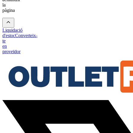
la
pàgina
Liquidació
d'estoc
Converteix-
te
en
proveïdor