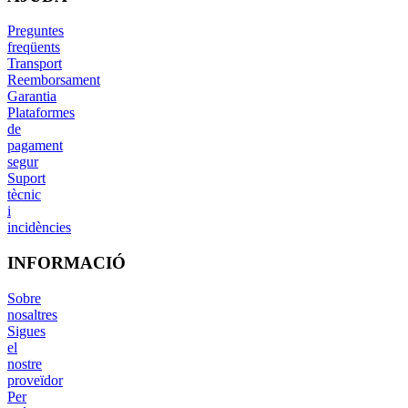
Preguntes
freqüents
Transport
Reemborsament
Garantia
Plataformes
de
pagament
segur
Suport
tècnic
i
incidències
INFORMACIÓ
Sobre
nosaltres
Sigues
el
nostre
proveïdor
Per