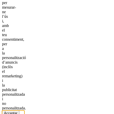
per
mesurar-
ne
l’ús
i,
amb
el
teu
consentiment,
per
a
la
personalització
d’anuncis
(inclòs
el
remarketing)
i
la
publicitat
personalitzada
i
no
personalitzada.
Acceptar