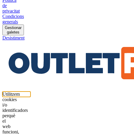
Política
de
privacitat
Condicions
generals
Gestionar
galetes
Desistiment
Utilitzem
cookies
i/o
identificadors
perquè
el
web
funcioni,