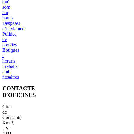
què
som
tan
barats
Despeses
d’enviament
Política
de
cookies
Botigues
i
horaris
Treballa
amb
nosaltres
CONTACTE
D'OFICINES
Ctra.
de
Constantí,
Km.3,
TV-
7211,