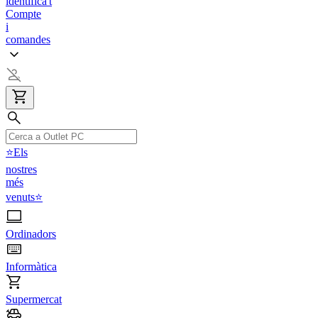
identifica't
Compte
i
comandes
⭐Els
nostres
més
venuts⭐
Ordinadors
Informàtica
Supermercat