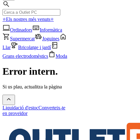
⭐Els nostres més venuts⭐
Ordinadors
Informàtica
Supermercat
Joguines
Llar
Bricolatge i jardí
Grans electrodomèstics
Moda
Error intern.
Si us plau, actualitza la pàgina
Liquidació d'estoc
Converteix-te
en proveïdor