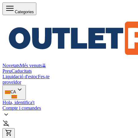
Categories
Novetats
Més venuts
⇊
Preu
Caducitats
Liquidació d'estoc
Fes-te
proveïdor
CA
Hola, identifica't
Compte i comandes