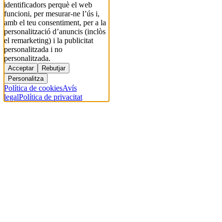
identificadors perquè el web
funcioni, per mesurar-ne l’ús i,
amb el teu consentiment, per a la
personalització d’anuncis (inclòs
el remarketing) i la publicitat
personalitzada i no
personalitzada.
Acceptar
Rebutjar
Personalitza
Política de cookies
Avís
legal
Política de privacitat