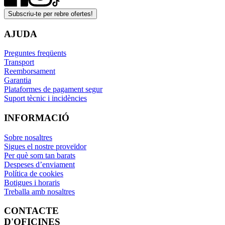
Subscriu-te per rebre ofertes!
AJUDA
Preguntes freqüents
Transport
Reemborsament
Garantia
Plataformes de pagament segur
Suport tècnic i incidències
INFORMACIÓ
Sobre nosaltres
Sigues el nostre proveïdor
Per què som tan barats
Despeses d’enviament
Política de cookies
Botigues i horaris
Treballa amb nosaltres
CONTACTE
D'OFICINES