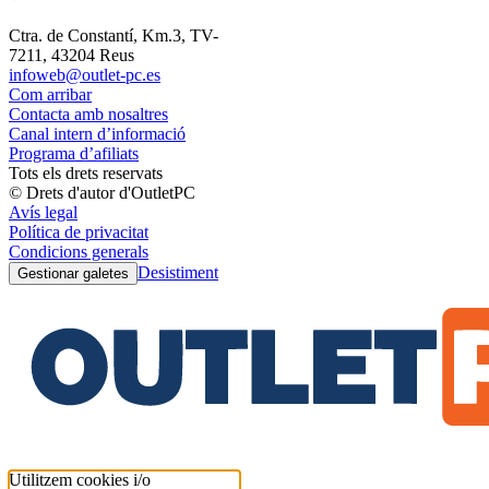
Ctra. de Constantí, Km.3, TV-
7211, 43204 Reus
infoweb@outlet-pc.es
Com arribar
Contacta amb nosaltres
Canal intern d’informació
Programa d’afiliats
Tots els drets reservats
© Drets d'autor d'OutletPC
Avís legal
Política de privacitat
Condicions generals
Desistiment
Gestionar galetes
Utilitzem cookies i/o