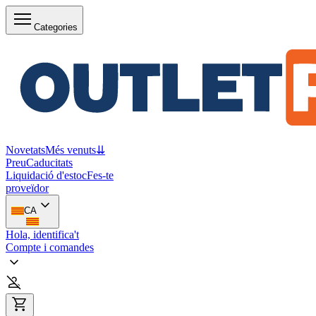
Categories
Novetats
Més venuts
⇊
Preu
Caducitats
Liquidació d'estoc
Fes-te
proveïdor
CA
Hola, identifica't
Compte i comandes