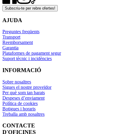
Subscriu-te per rebre ofertes!
AJUDA
Preguntes freqüents
Transport
Reemborsament
Garantia
Plataformes de pagament segur
Suport tècnic i incidències
INFORMACIÓ
Sobre nosaltres
Sigues el nostre proveïdor
Per què som tan barats
Despeses d’enviament
Política de cookies
Botigues i horaris
Treballa amb nosaltres
CONTACTE
D'OFICINES