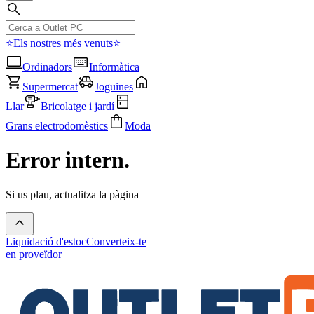
⭐Els nostres més venuts⭐
Ordinadors
Informàtica
Supermercat
Joguines
Llar
Bricolatge i jardí
Grans electrodomèstics
Moda
Error intern.
Si us plau, actualitza la pàgina
Liquidació d'estoc
Converteix-te
en proveïdor