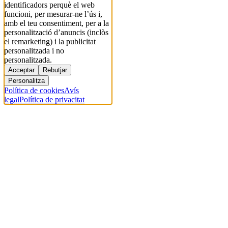
identificadors perquè el web
funcioni, per mesurar-ne l’ús i,
amb el teu consentiment, per a la
personalització d’anuncis (inclòs
el remarketing) i la publicitat
personalitzada i no
personalitzada.
Acceptar
Rebutjar
Personalitza
Política de cookies
Avís
legal
Política de privacitat