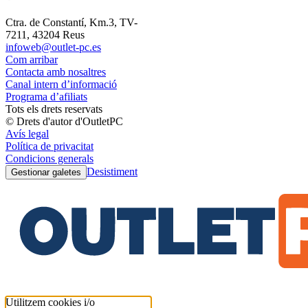
Ctra. de Constantí, Km.3, TV-
7211, 43204 Reus
infoweb@outlet-pc.es
Com arribar
Contacta amb nosaltres
Canal intern d’informació
Programa d’afiliats
Tots els drets reservats
© Drets d'autor d'OutletPC
Avís legal
Política de privacitat
Condicions generals
Desistiment
Gestionar galetes
Utilitzem cookies i/o