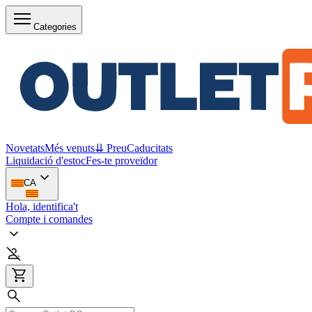
Categories
Novetats
Més venuts
⇊ Preu
Caducitats
Liquidació d'estoc
Fes-te proveïdor
CA
Hola, identifica't
Compte i comandes