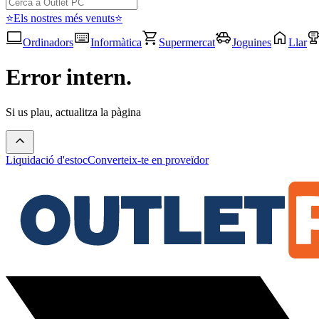
⭐Els nostres més venuts⭐
Ordinadors
Informàtica
Supermercat
Joguines
Llar
Error intern.
Si us plau, actualitza la pàgina
Liquidació d'estoc
Converteix-te en proveïdor