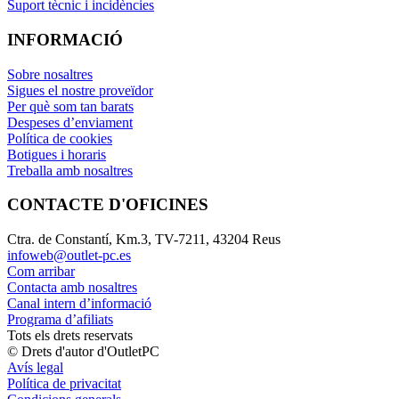
Suport tècnic i incidències
INFORMACIÓ
Sobre nosaltres
Sigues el nostre proveïdor
Per què som tan barats
Despeses d’enviament
Política de cookies
Botigues i horaris
Treballa amb nosaltres
CONTACTE D'OFICINES
Ctra. de Constantí, Km.3, TV-7211, 43204 Reus
infoweb@outlet-pc.es
Com arribar
Contacta amb nosaltres
Canal intern d’informació
Programa d’afiliats
Tots els drets reservats
© Drets d'autor d'OutletPC
Avís legal
Política de privacitat