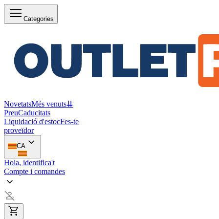
Categories
Novetats
Més venuts
⇊
Preu
Caducitats
Liquidació d'estoc
Fes-te
proveïdor
CA
Hola, identifica't
Compte i comandes