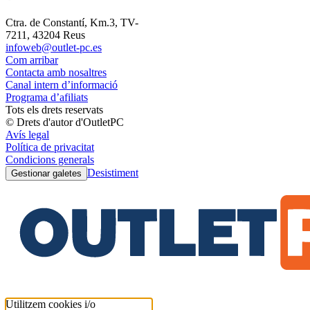
Ctra. de Constantí, Km.3, TV-
7211, 43204 Reus
infoweb@outlet-pc.es
Com arribar
Contacta amb nosaltres
Canal intern d’informació
Programa d’afiliats
Tots els drets reservats
© Drets d'autor d'OutletPC
Avís legal
Política de privacitat
Condicions generals
Desistiment
Gestionar galetes
Utilitzem cookies i/o