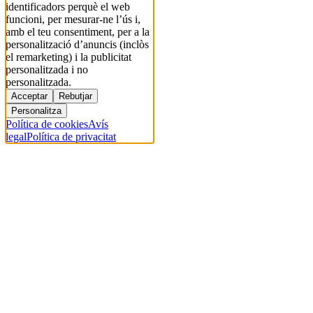
identificadors perquè el web
funcioni, per mesurar-ne l’ús i,
amb el teu consentiment, per a la
personalització d’anuncis (inclòs
el remarketing) i la publicitat
personalitzada i no
personalitzada.
Acceptar
Rebutjar
Personalitza
Política de cookies
Avís
legal
Política de privacitat