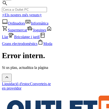
⭐Els nostres més venuts⭐
Ordinadors
Informàtica
Supermercat
Joguines
Llar
Bricolatge i jardí
Grans electrodomèstics
Moda
Error intern.
Si us plau, actualitza la pàgina
Liquidació d'estoc
Converteix-te
en proveïdor