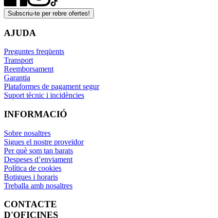
Subscriu-te per rebre ofertes!
AJUDA
Preguntes freqüents
Transport
Reemborsament
Garantia
Plataformes de pagament segur
Suport tècnic i incidències
INFORMACIÓ
Sobre nosaltres
Sigues el nostre proveïdor
Per què som tan barats
Despeses d’enviament
Política de cookies
Botigues i horaris
Treballa amb nosaltres
CONTACTE
D'OFICINES