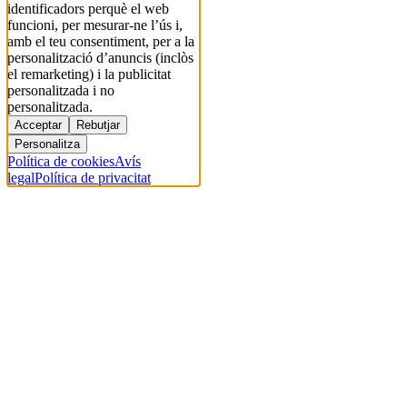
identificadors perquè el web
funcioni, per mesurar-ne l’ús i,
amb el teu consentiment, per a la
personalització d’anuncis (inclòs
el remarketing) i la publicitat
personalitzada i no
personalitzada.
Acceptar
Rebutjar
Personalitza
Política de cookies
Avís
legal
Política de privacitat