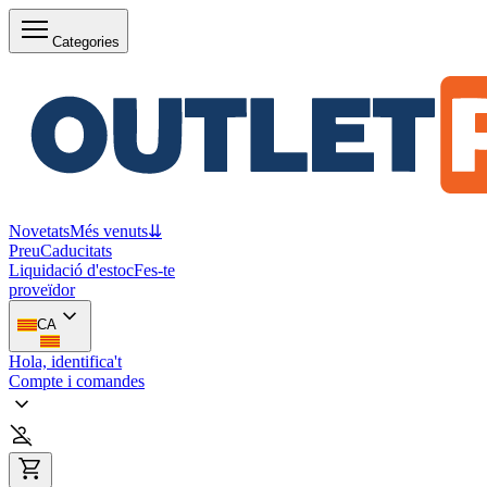
Categories
Novetats
Més venuts
⇊
Preu
Caducitats
Liquidació d'estoc
Fes-te
proveïdor
CA
Hola, identifica't
Compte i comandes