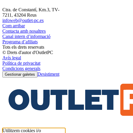
Ctra. de Constantí, Km.3, TV-
7211, 43204 Reus
infoweb@outlet-pc.es
Com arribar
Contacta amb nosaltres
Canal intern d’informació
Programa d’afiliats
Tots els drets reservats
© Drets d'autor d'OutletPC
Avís legal
Política de privacitat
Condicions generals
Desistiment
Gestionar galetes
Utilitzem cookies i/o