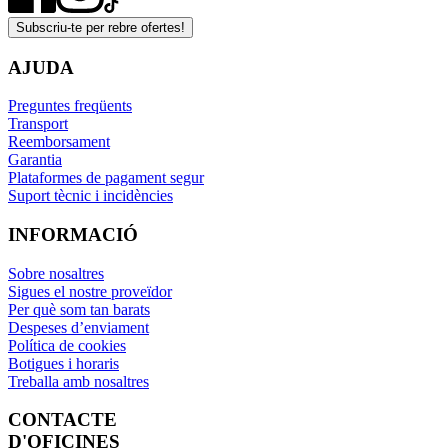
Subscriu-te per rebre ofertes!
AJUDA
Preguntes freqüents
Transport
Reemborsament
Garantia
Plataformes de pagament segur
Suport tècnic i incidències
INFORMACIÓ
Sobre nosaltres
Sigues el nostre proveïdor
Per què som tan barats
Despeses d’enviament
Política de cookies
Botigues i horaris
Treballa amb nosaltres
CONTACTE
D'OFICINES