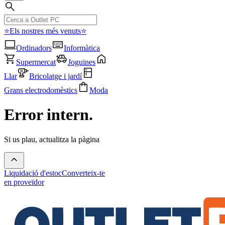
⭐Els nostres més venuts⭐
Ordinadors
Informàtica
Supermercat
Joguines
Llar
Bricolatge i jardí
Grans electrodomèstics
Moda
Error intern.
Si us plau, actualitza la pàgina
Liquidació d'estoc
Converteix-te
en proveïdor