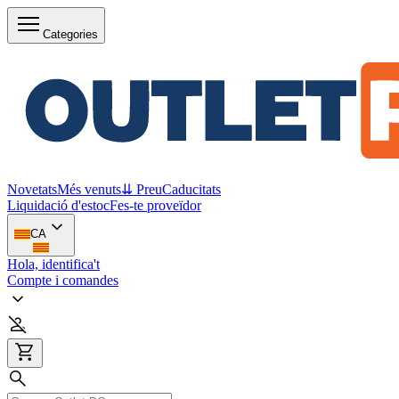
Categories
Novetats
Més venuts
⇊ Preu
Caducitats
Liquidació d'estoc
Fes-te proveïdor
CA
Hola, identifica't
Compte i comandes