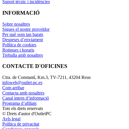
Suport tècnic i incidències
INFORMACIÓ
Sobre nosaltres
Sigues el nostre proveïdor
Per què som tan barats
Despeses d’enviament
Política de cookies
Botigues i horaris
Treballa amb nosaltres
CONTACTE D'OFICINES
Ctra. de Constantí, Km.3, TV-7211, 43204 Reus
infoweb@outlet-pc.es
Com arribar
Contacta amb nosaltres
Canal intern d’informació
Programa d’afiliats
Tots els drets reservats
© Drets d'autor d'OutletPC
Avís legal
Política de privacitat