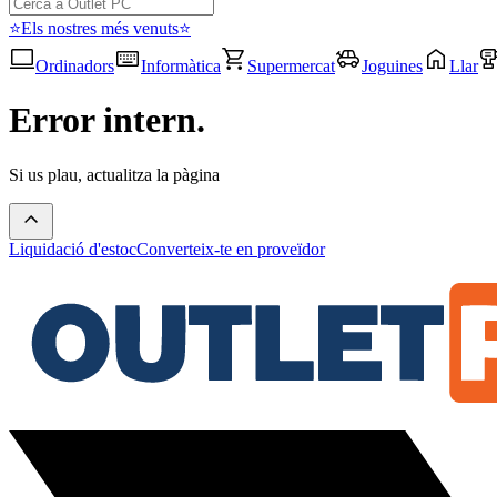
⭐Els nostres més venuts⭐
Ordinadors
Informàtica
Supermercat
Joguines
Llar
Error intern.
Si us plau, actualitza la pàgina
Liquidació d'estoc
Converteix-te en proveïdor