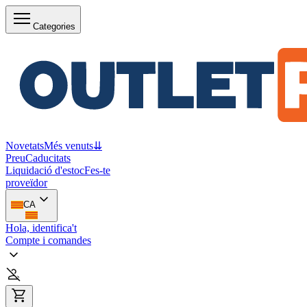
Categories
Novetats
Més venuts
⇊
Preu
Caducitats
Liquidació d'estoc
Fes-te
proveïdor
CA
Hola, identifica't
Compte i comandes