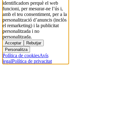
identificadors perquè el web
funcioni, per mesurar-ne l’ús i,
amb el teu consentiment, per a la
personalització d’anuncis (inclòs
el remarketing) i la publicitat
personalitzada i no
personalitzada.
Acceptar
Rebutjar
Personalitza
Política de cookies
Avís
legal
Política de privacitat