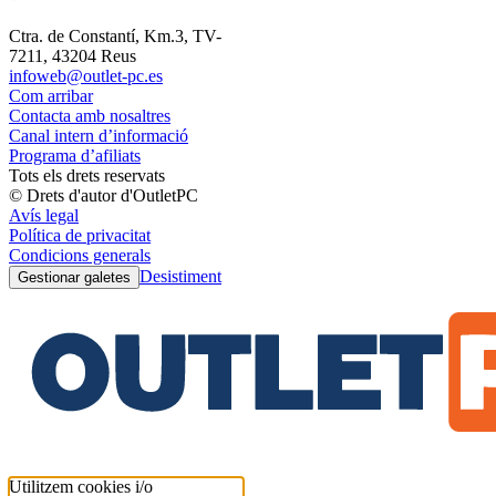
Ctra. de Constantí, Km.3, TV-
7211, 43204 Reus
infoweb@outlet-pc.es
Com arribar
Contacta amb nosaltres
Canal intern d’informació
Programa d’afiliats
Tots els drets reservats
© Drets d'autor d'OutletPC
Avís legal
Política de privacitat
Condicions generals
Desistiment
Gestionar galetes
Utilitzem cookies i/o