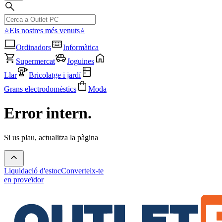
⭐Els nostres més venuts⭐
Ordinadors
Informàtica
Supermercat
Joguines
Llar
Bricolatge i jardí
Grans electrodomèstics
Moda
Error intern.
Si us plau, actualitza la pàgina
Liquidació d'estoc
Converteix-te
en proveïdor