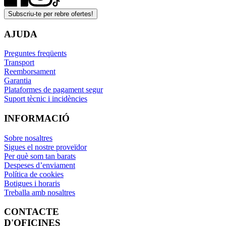
Subscriu-te per rebre ofertes!
AJUDA
Preguntes freqüents
Transport
Reemborsament
Garantia
Plataformes de pagament segur
Suport tècnic i incidències
INFORMACIÓ
Sobre nosaltres
Sigues el nostre proveïdor
Per què som tan barats
Despeses d’enviament
Política de cookies
Botigues i horaris
Treballa amb nosaltres
CONTACTE
D'OFICINES