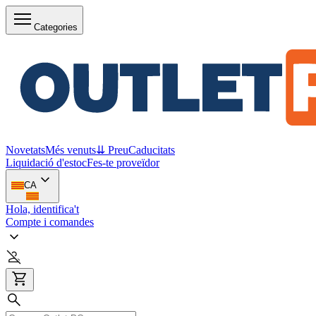
Categories
Novetats
Més venuts
⇊ Preu
Caducitats
Liquidació d'estoc
Fes-te proveïdor
CA
Hola, identifica't
Compte i comandes