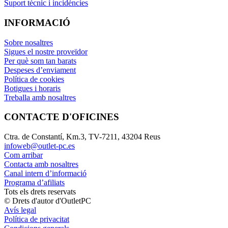
Suport tècnic i incidències
INFORMACIÓ
Sobre nosaltres
Sigues el nostre proveïdor
Per què som tan barats
Despeses d’enviament
Política de cookies
Botigues i horaris
Treballa amb nosaltres
CONTACTE D'OFICINES
Ctra. de Constantí, Km.3, TV-7211, 43204 Reus
infoweb@outlet-pc.es
Com arribar
Contacta amb nosaltres
Canal intern d’informació
Programa d’afiliats
Tots els drets reservats
© Drets d'autor d'OutletPC
Avís legal
Política de privacitat