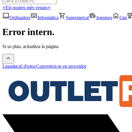
⭐Els nostres més venuts⭐
Ordinadors
Informàtica
Supermercat
Joguines
Llar
Error intern.
Si us plau, actualitza la pàgina
Liquidació d'estoc
Converteix-te en proveïdor