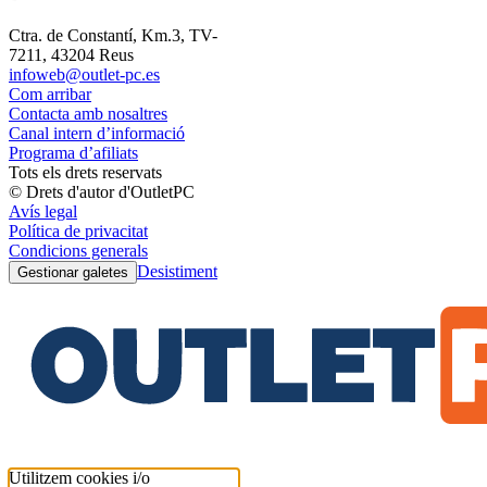
Ctra. de Constantí, Km.3, TV-
7211, 43204 Reus
infoweb@outlet-pc.es
Com arribar
Contacta amb nosaltres
Canal intern d’informació
Programa d’afiliats
Tots els drets reservats
© Drets d'autor d'OutletPC
Avís legal
Política de privacitat
Condicions generals
Desistiment
Gestionar galetes
Utilitzem cookies i/o