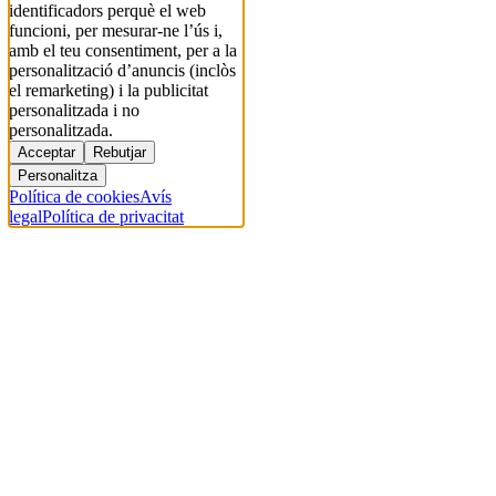
identificadors perquè el web
funcioni, per mesurar-ne l’ús i,
amb el teu consentiment, per a la
personalització d’anuncis (inclòs
el remarketing) i la publicitat
personalitzada i no
personalitzada.
Acceptar
Rebutjar
Personalitza
Política de cookies
Avís
legal
Política de privacitat