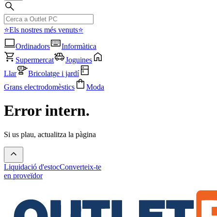
⭐Els nostres més venuts⭐
Ordinadors
Informàtica
Supermercat
Joguines
Llar
Bricolatge i jardí
Grans electrodomèstics
Moda
Error intern.
Si us plau, actualitza la pàgina
Liquidació d'estoc
Converteix-te
en proveïdor