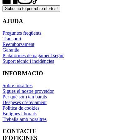
Subscriu-te per rebre ofertes!
AJUDA
Preguntes freqüents
Transport
Reemborsament
Garantia
Plataformes de pagament segur
Suport tècnic i incidències
INFORMACIÓ
Sobre nosaltres
Sigues el nostre proveïdor
Per què som tan barats
Despeses d’enviament
Política de cookies
Botigues i horaris
Treballa amb nosaltres
CONTACTE
D'OFICINES