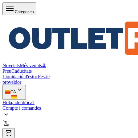
Categories
Novetats
Més venuts
⇊
Preu
Caducitats
Liquidació d'estoc
Fes-te
proveïdor
CA
Hola, identifica't
Compte i comandes