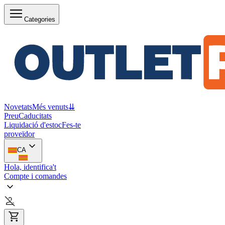
Categories
Novetats
Més venuts
⇊
Preu
Caducitats
Liquidació d'estoc
Fes-te
proveïdor
CA
Hola, identifica't
Compte i comandes