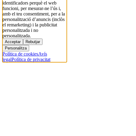
identificadors perquè el web
funcioni, per mesurar-ne l’ús i,
amb el teu consentiment, per a la
personalització d’anuncis (inclòs
el remarketing) i la publicitat
personalitzada i no
personalitzada.
Acceptar
Rebutjar
Personalitza
Política de cookies
Avís
legal
Política de privacitat