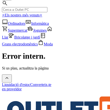
⭐Els nostres més venuts⭐
Ordinadors
Informàtica
Supermercat
Joguines
Llar
Bricolatge i jardí
Grans electrodomèstics
Moda
Error intern.
Si us plau, actualitza la pàgina
Liquidació d'estoc
Converteix-te
en proveïdor