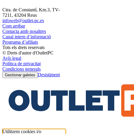
Ctra. de Constantí, Km.3, TV-
7211, 43204 Reus
infoweb@outlet-pc.es
Com arribar
Contacta amb nosaltres
Canal intern d’informació
Programa d’afiliats
Tots els drets reservats
© Drets d'autor d'OutletPC
Avís legal
Política de privacitat
Condicions generals
Desistiment
Gestionar galetes
Utilitzem cookies i/o