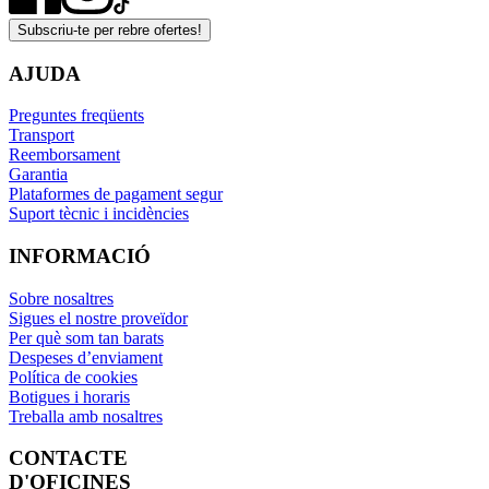
Subscriu-te per rebre ofertes!
AJUDA
Preguntes freqüents
Transport
Reemborsament
Garantia
Plataformes de pagament segur
Suport tècnic i incidències
INFORMACIÓ
Sobre nosaltres
Sigues el nostre proveïdor
Per què som tan barats
Despeses d’enviament
Política de cookies
Botigues i horaris
Treballa amb nosaltres
CONTACTE
D'OFICINES