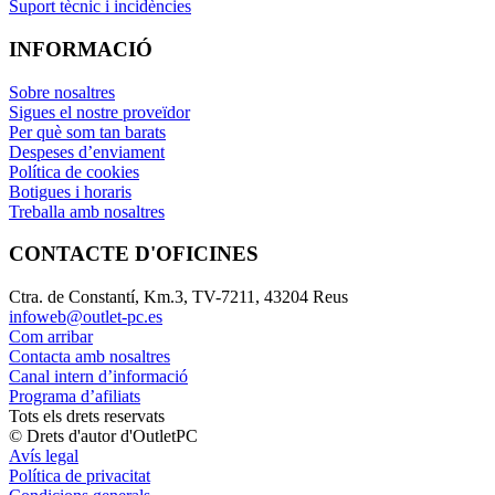
Suport tècnic i incidències
INFORMACIÓ
Sobre nosaltres
Sigues el nostre proveïdor
Per què som tan barats
Despeses d’enviament
Política de cookies
Botigues i horaris
Treballa amb nosaltres
CONTACTE D'OFICINES
Ctra. de Constantí, Km.3, TV-7211, 43204 Reus
infoweb@outlet-pc.es
Com arribar
Contacta amb nosaltres
Canal intern d’informació
Programa d’afiliats
Tots els drets reservats
© Drets d'autor d'OutletPC
Avís legal
Política de privacitat