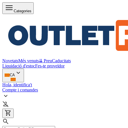
Categories
Novetats
Més venuts
⇊ Preu
Caducitats
Liquidació d'estoc
Fes-te proveïdor
CA
Hola, identifica't
Compte i comandes