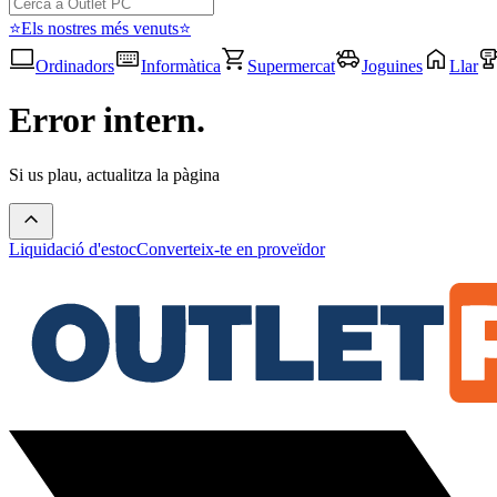
⭐Els nostres més venuts⭐
Ordinadors
Informàtica
Supermercat
Joguines
Llar
Error intern.
Si us plau, actualitza la pàgina
Liquidació d'estoc
Converteix-te en proveïdor