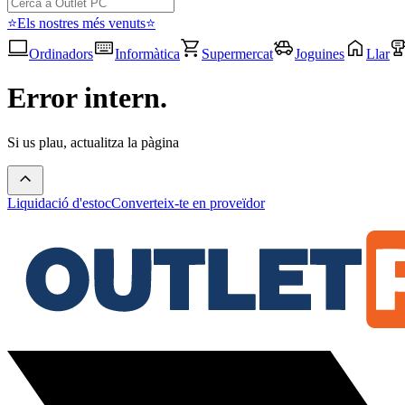
⭐Els nostres més venuts⭐
Ordinadors
Informàtica
Supermercat
Joguines
Llar
Error intern.
Si us plau, actualitza la pàgina
Liquidació d'estoc
Converteix-te en proveïdor