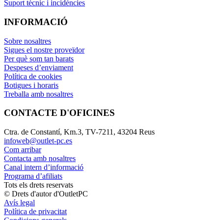
Suport tècnic i incidències
INFORMACIÓ
Sobre nosaltres
Sigues el nostre proveïdor
Per què som tan barats
Despeses d’enviament
Política de cookies
Botigues i horaris
Treballa amb nosaltres
CONTACTE D'OFICINES
Ctra. de Constantí, Km.3, TV-7211, 43204 Reus
infoweb@outlet-pc.es
Com arribar
Contacta amb nosaltres
Canal intern d’informació
Programa d’afiliats
Tots els drets reservats
© Drets d'autor d'OutletPC
Avís legal
Política de privacitat