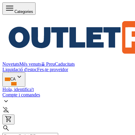
Categories
Novetats
Més venuts
⇊ Preu
Caducitats
Liquidació d'estoc
Fes-te proveïdor
CA
Hola, identifica't
Compte i comandes