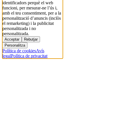
identificadors perquè el web
funcioni, per mesurar-ne l’ús i,
amb el teu consentiment, per a la
personalització d’anuncis (inclòs
el remarketing) i la publicitat
personalitzada i no
personalitzada.
Acceptar
Rebutjar
Personalitza
Política de cookies
Avís
legal
Política de privacitat