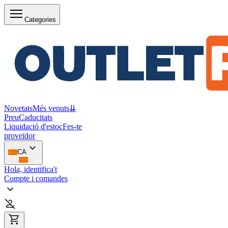
Categories
Novetats
Més venuts
⇊
Preu
Caducitats
Liquidació d'estoc
Fes-te
proveïdor
CA
Hola, identifica't
Compte i comandes