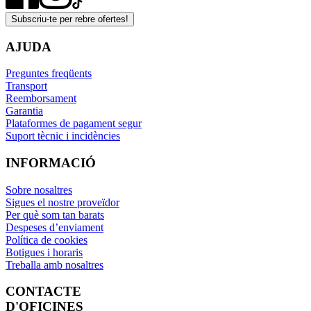
Subscriu-te per rebre ofertes!
AJUDA
Preguntes freqüents
Transport
Reemborsament
Garantia
Plataformes de pagament segur
Suport tècnic i incidències
INFORMACIÓ
Sobre nosaltres
Sigues el nostre proveïdor
Per què som tan barats
Despeses d’enviament
Política de cookies
Botigues i horaris
Treballa amb nosaltres
CONTACTE
D'OFICINES