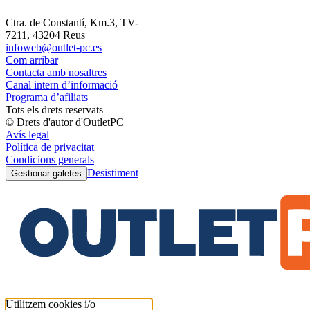
Ctra. de Constantí, Km.3, TV-
7211, 43204 Reus
infoweb@outlet-pc.es
Com arribar
Contacta amb nosaltres
Canal intern d’informació
Programa d’afiliats
Tots els drets reservats
© Drets d'autor d'OutletPC
Avís legal
Política de privacitat
Condicions generals
Desistiment
Gestionar galetes
Utilitzem cookies i/o