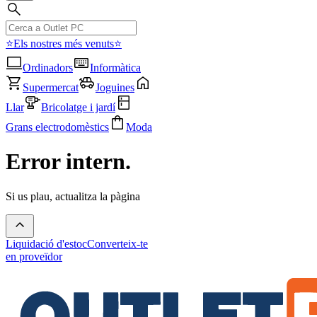
⭐Els nostres més venuts⭐
Ordinadors
Informàtica
Supermercat
Joguines
Llar
Bricolatge i jardí
Grans electrodomèstics
Moda
Error intern.
Si us plau, actualitza la pàgina
Liquidació d'estoc
Converteix-te
en proveïdor