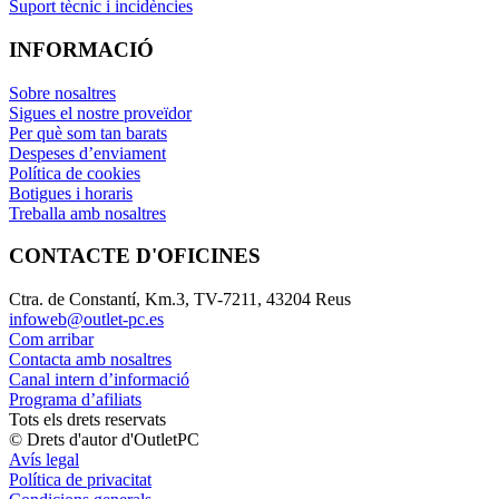
Suport tècnic i incidències
INFORMACIÓ
Sobre nosaltres
Sigues el nostre proveïdor
Per què som tan barats
Despeses d’enviament
Política de cookies
Botigues i horaris
Treballa amb nosaltres
CONTACTE D'OFICINES
Ctra. de Constantí, Km.3, TV-7211, 43204 Reus
infoweb@outlet-pc.es
Com arribar
Contacta amb nosaltres
Canal intern d’informació
Programa d’afiliats
Tots els drets reservats
© Drets d'autor d'OutletPC
Avís legal
Política de privacitat