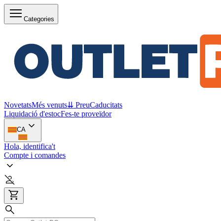
Categories
Novetats
Més venuts
⇊ Preu
Caducitats
Liquidació d'estoc
Fes-te proveïdor
CA
Hola, identifica't
Compte i comandes