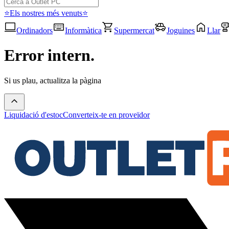
⭐Els nostres més venuts⭐
Ordinadors
Informàtica
Supermercat
Joguines
Llar
Error intern.
Si us plau, actualitza la pàgina
Liquidació d'estoc
Converteix-te en proveïdor