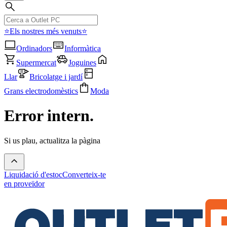
⭐Els nostres més venuts⭐
Ordinadors
Informàtica
Supermercat
Joguines
Llar
Bricolatge i jardí
Grans electrodomèstics
Moda
Error intern.
Si us plau, actualitza la pàgina
Liquidació d'estoc
Converteix-te
en proveïdor