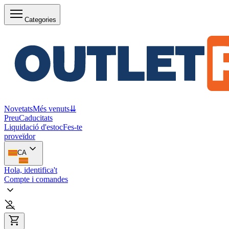
Categories
Novetats
Més venuts
⇊
Preu
Caducitats
Liquidació d'estoc
Fes-te
proveïdor
CA
Hola, identifica't
Compte i comandes