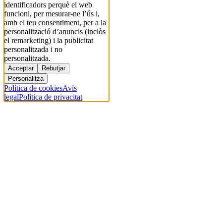
identificadors perquè el web
funcioni, per mesurar-ne l’ús i,
amb el teu consentiment, per a la
personalització d’anuncis (inclòs
el remarketing) i la publicitat
personalitzada i no
personalitzada.
Acceptar
Rebutjar
Personalitza
Política de cookies
Avís
legal
Política de privacitat