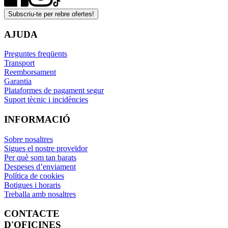
Subscriu-te per rebre ofertes!
AJUDA
Preguntes freqüents
Transport
Reemborsament
Garantia
Plataformes de pagament segur
Suport tècnic i incidències
INFORMACIÓ
Sobre nosaltres
Sigues el nostre proveïdor
Per què som tan barats
Despeses d’enviament
Política de cookies
Botigues i horaris
Treballa amb nosaltres
CONTACTE
D'OFICINES