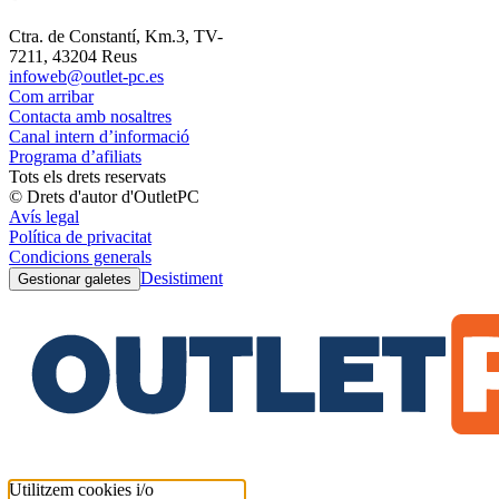
Ctra. de Constantí, Km.3, TV-
7211, 43204 Reus
infoweb@outlet-pc.es
Com arribar
Contacta amb nosaltres
Canal intern d’informació
Programa d’afiliats
Tots els drets reservats
© Drets d'autor d'OutletPC
Avís legal
Política de privacitat
Condicions generals
Desistiment
Gestionar galetes
Utilitzem cookies i/o