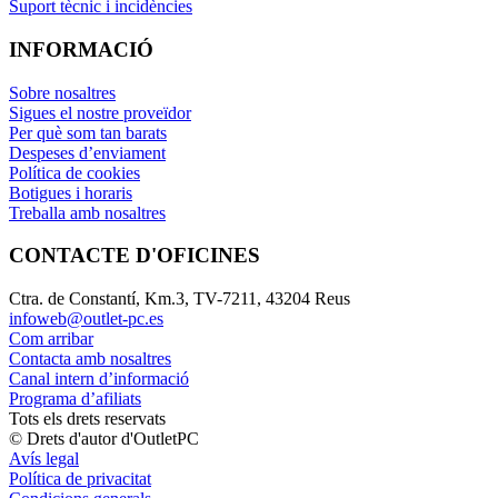
Suport tècnic i incidències
INFORMACIÓ
Sobre nosaltres
Sigues el nostre proveïdor
Per què som tan barats
Despeses d’enviament
Política de cookies
Botigues i horaris
Treballa amb nosaltres
CONTACTE D'OFICINES
Ctra. de Constantí, Km.3, TV-7211, 43204 Reus
infoweb@outlet-pc.es
Com arribar
Contacta amb nosaltres
Canal intern d’informació
Programa d’afiliats
Tots els drets reservats
© Drets d'autor d'OutletPC
Avís legal
Política de privacitat