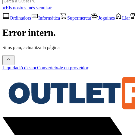
⭐Els nostres més venuts⭐
Ordinadors
Informàtica
Supermercat
Joguines
Llar
Error intern.
Si us plau, actualitza la pàgina
Liquidació d'estoc
Converteix-te en proveïdor