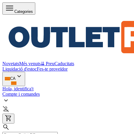
Categories
Novetats
Més venuts
⇊ Preu
Caducitats
Liquidació d'estoc
Fes-te proveïdor
CA
Hola, identifica't
Compte i comandes