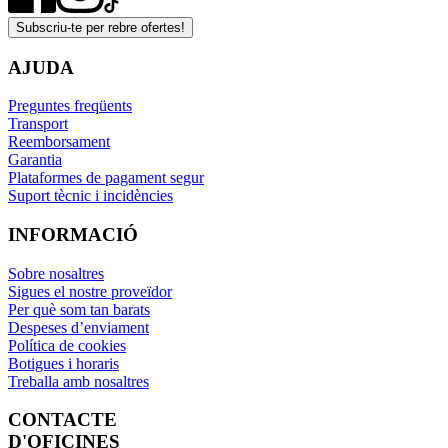
Subscriu-te per rebre ofertes!
AJUDA
Preguntes freqüents
Transport
Reemborsament
Garantia
Plataformes de pagament segur
Suport tècnic i incidències
INFORMACIÓ
Sobre nosaltres
Sigues el nostre proveïdor
Per què som tan barats
Despeses d’enviament
Política de cookies
Botigues i horaris
Treballa amb nosaltres
CONTACTE
D'OFICINES