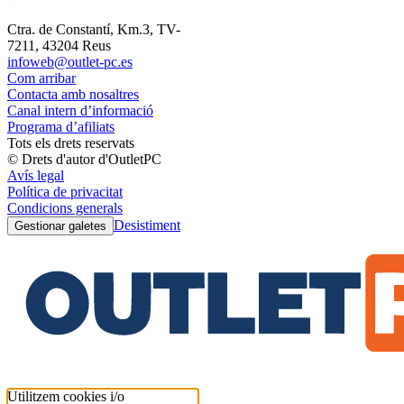
Ctra. de Constantí, Km.3, TV-
7211, 43204 Reus
infoweb@outlet-pc.es
Com arribar
Contacta amb nosaltres
Canal intern d’informació
Programa d’afiliats
Tots els drets reservats
© Drets d'autor d'OutletPC
Avís legal
Política de privacitat
Condicions generals
Desistiment
Gestionar galetes
Utilitzem cookies i/o