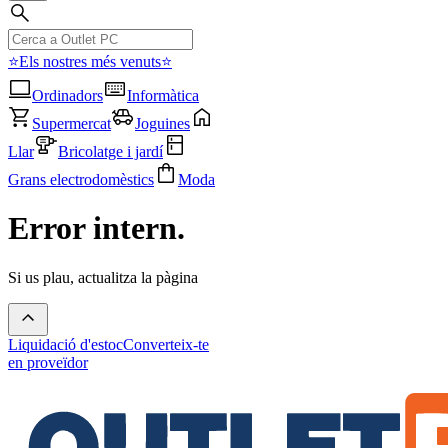
⭐Els nostres més venuts⭐
Ordinadors
Informàtica
Supermercat
Joguines
Llar
Bricolatge i jardí
Grans electrodomèstics
Moda
Error intern.
Si us plau, actualitza la pàgina
Liquidació d'estoc
Converteix-te
en proveïdor