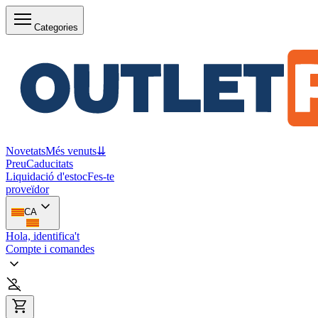
Categories
Novetats
Més venuts
⇊
Preu
Caducitats
Liquidació d'estoc
Fes-te
proveïdor
CA
Hola, identifica't
Compte i comandes