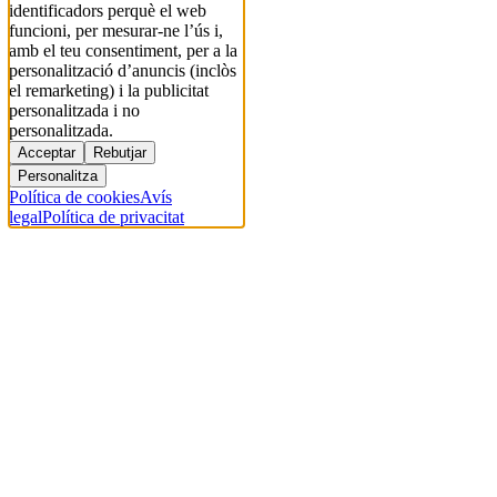
identificadors perquè el web
funcioni, per mesurar-ne l’ús i,
amb el teu consentiment, per a la
personalització d’anuncis (inclòs
el remarketing) i la publicitat
personalitzada i no
personalitzada.
Acceptar
Rebutjar
Personalitza
Política de cookies
Avís
legal
Política de privacitat