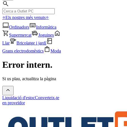
⭐Els nostres més venuts⭐
Ordinadors
Informàtica
Supermercat
Joguines
Llar
Bricolatge i jardí
Grans electrodomèstics
Moda
Error intern.
Si us plau, actualitza la pàgina
Liquidació d'estoc
Converteix-te
en proveïdor