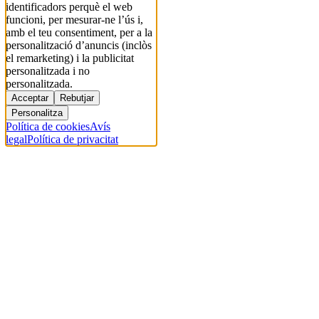
identificadors perquè el web
funcioni, per mesurar-ne l’ús i,
amb el teu consentiment, per a la
personalització d’anuncis (inclòs
el remarketing) i la publicitat
personalitzada i no
personalitzada.
Acceptar
Rebutjar
Personalitza
Política de cookies
Avís
legal
Política de privacitat