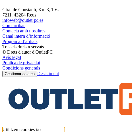
Ctra. de Constantí, Km.3, TV-
7211, 43204 Reus
infoweb@outlet-pc.es
Com arribar
Contacta amb nosaltres
Canal intern d’informació
Programa d’afiliats
Tots els drets reservats
© Drets d'autor d'OutletPC
Avís legal
Política de privacitat
Condicions generals
Desistiment
Gestionar galetes
Utilitzem cookies i/o