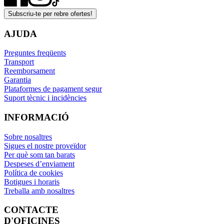
Subscriu-te per rebre ofertes!
AJUDA
Preguntes freqüents
Transport
Reemborsament
Garantia
Plataformes de pagament segur
Suport tècnic i incidències
INFORMACIÓ
Sobre nosaltres
Sigues el nostre proveïdor
Per què som tan barats
Despeses d’enviament
Política de cookies
Botigues i horaris
Treballa amb nosaltres
CONTACTE
D'OFICINES