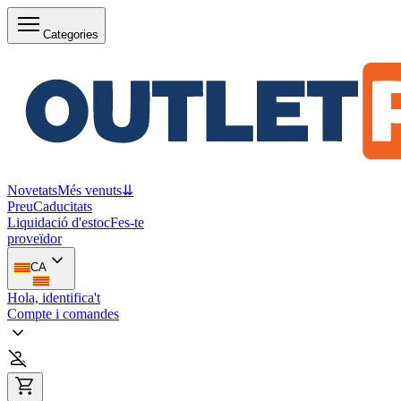
Categories
Novetats
Més venuts
⇊
Preu
Caducitats
Liquidació d'estoc
Fes-te
proveïdor
CA
Hola, identifica't
Compte i comandes