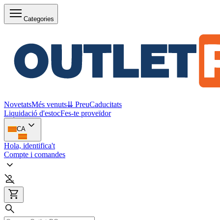
Categories
Novetats
Més venuts
⇊ Preu
Caducitats
Liquidació d'estoc
Fes-te proveïdor
CA
Hola, identifica't
Compte i comandes