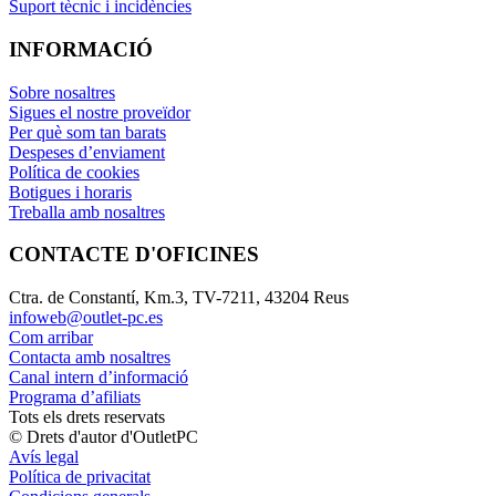
Suport tècnic i incidències
INFORMACIÓ
Sobre nosaltres
Sigues el nostre proveïdor
Per què som tan barats
Despeses d’enviament
Política de cookies
Botigues i horaris
Treballa amb nosaltres
CONTACTE D'OFICINES
Ctra. de Constantí, Km.3, TV-7211, 43204 Reus
infoweb@outlet-pc.es
Com arribar
Contacta amb nosaltres
Canal intern d’informació
Programa d’afiliats
Tots els drets reservats
© Drets d'autor d'OutletPC
Avís legal
Política de privacitat