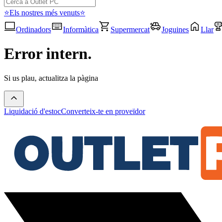
⭐Els nostres més venuts⭐
Ordinadors
Informàtica
Supermercat
Joguines
Llar
Error intern.
Si us plau, actualitza la pàgina
Liquidació d'estoc
Converteix-te en proveïdor