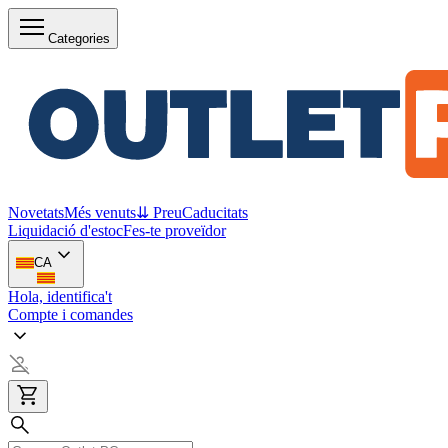
Categories
Novetats
Més venuts
⇊ Preu
Caducitats
Liquidació d'estoc
Fes-te proveïdor
CA
Hola, identifica't
Compte i comandes