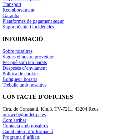
Transport
Reemborsament
Garantia
Plataformes de pagament segur
Suport tècnic i incidències
INFORMACIÓ
Sobre nosaltres
Sigues el nostre proveïdor
Per què som tan barats
Despeses d’enviament
Política de cookies
Botigues i horaris
Treballa amb nosaltres
CONTACTE D'OFICINES
Ctra. de Constantí, Km.3, TV-7211, 43204 Reus
infoweb@outlet-pc.es
Com arribar
Contacta amb nosaltres
Canal intern d’informació
Programa d’afiliats