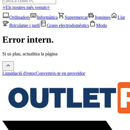
⭐Els nostres més venuts⭐
Ordinadors
Informàtica
Supermercat
Joguines
Llar
Bricolatge i jardí
Grans electrodomèstics
Moda
Error intern.
Si us plau, actualitza la pàgina
Liquidació d'estoc
Converteix-te en proveïdor