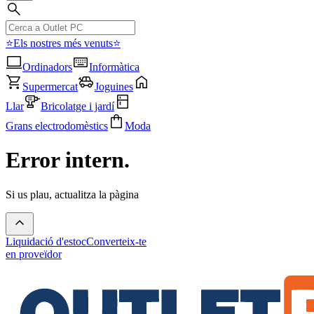
⭐Els nostres més venuts⭐
Ordinadors
Informàtica
Supermercat
Joguines
Llar
Bricolatge i jardí
Grans electrodomèstics
Moda
Error intern.
Si us plau, actualitza la pàgina
Liquidació d'estoc
Converteix-te
en proveïdor