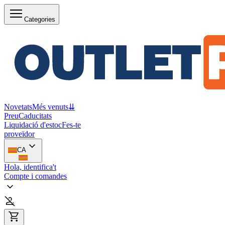
Categories
Novetats
Més venuts
⇊
Preu
Caducitats
Liquidació d'estoc
Fes-te
proveïdor
CA
Hola, identifica't
Compte i comandes