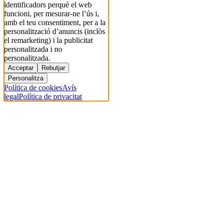
identificadors perquè el web
funcioni, per mesurar-ne l’ús i,
amb el teu consentiment, per a la
personalització d’anuncis (inclòs
el remarketing) i la publicitat
personalitzada i no
personalitzada.
Acceptar
Rebutjar
Personalitza
Política de cookies
Avís
legal
Política de privacitat