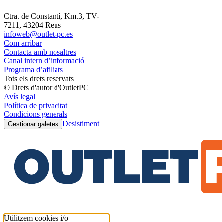
Ctra. de Constantí, Km.3, TV-
7211, 43204 Reus
infoweb@outlet-pc.es
Com arribar
Contacta amb nosaltres
Canal intern d’informació
Programa d’afiliats
Tots els drets reservats
© Drets d'autor d'OutletPC
Avís legal
Política de privacitat
Condicions generals
Desistiment
Gestionar galetes
Utilitzem cookies i/o