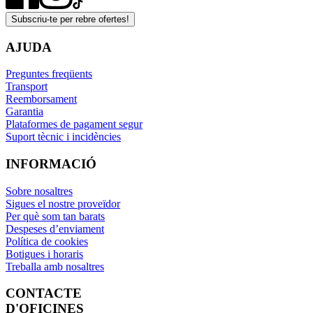
Subscriu-te per rebre ofertes!
AJUDA
Preguntes freqüents
Transport
Reemborsament
Garantia
Plataformes de pagament segur
Suport tècnic i incidències
INFORMACIÓ
Sobre nosaltres
Sigues el nostre proveïdor
Per què som tan barats
Despeses d’enviament
Política de cookies
Botigues i horaris
Treballa amb nosaltres
CONTACTE
D'OFICINES