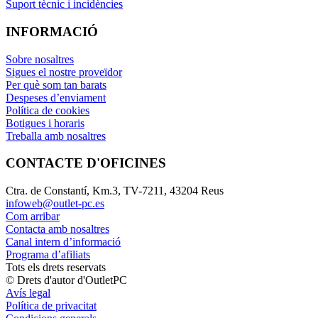
Suport tècnic i incidències
INFORMACIÓ
Sobre nosaltres
Sigues el nostre proveïdor
Per què som tan barats
Despeses d’enviament
Política de cookies
Botigues i horaris
Treballa amb nosaltres
CONTACTE D'OFICINES
Ctra. de Constantí, Km.3, TV-7211, 43204 Reus
infoweb@outlet-pc.es
Com arribar
Contacta amb nosaltres
Canal intern d’informació
Programa d’afiliats
Tots els drets reservats
© Drets d'autor d'OutletPC
Avís legal
Política de privacitat