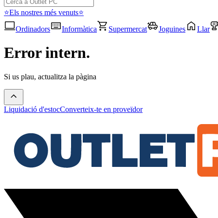
⭐Els nostres més venuts⭐
Ordinadors
Informàtica
Supermercat
Joguines
Llar
Error intern.
Si us plau, actualitza la pàgina
Liquidació d'estoc
Converteix-te en proveïdor