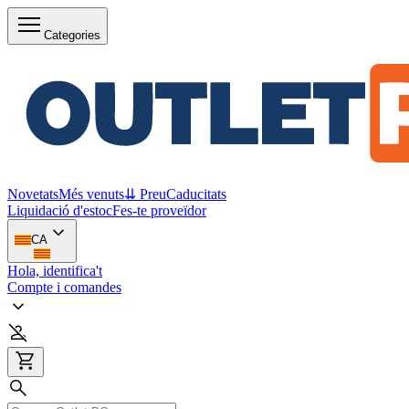
Categories
Novetats
Més venuts
⇊ Preu
Caducitats
Liquidació d'estoc
Fes-te proveïdor
CA
Hola, identifica't
Compte i comandes