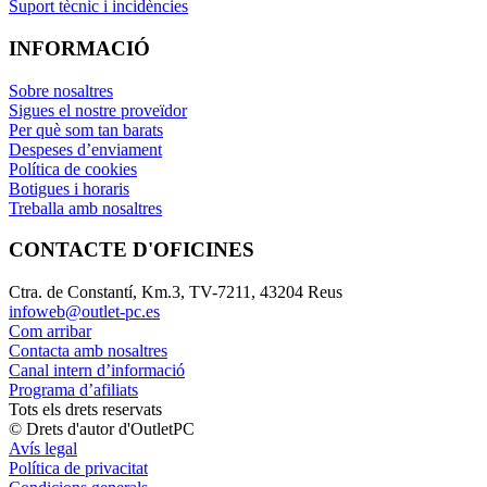
Suport tècnic i incidències
INFORMACIÓ
Sobre nosaltres
Sigues el nostre proveïdor
Per què som tan barats
Despeses d’enviament
Política de cookies
Botigues i horaris
Treballa amb nosaltres
CONTACTE D'OFICINES
Ctra. de Constantí, Km.3, TV-7211, 43204 Reus
infoweb@outlet-pc.es
Com arribar
Contacta amb nosaltres
Canal intern d’informació
Programa d’afiliats
Tots els drets reservats
© Drets d'autor d'OutletPC
Avís legal
Política de privacitat