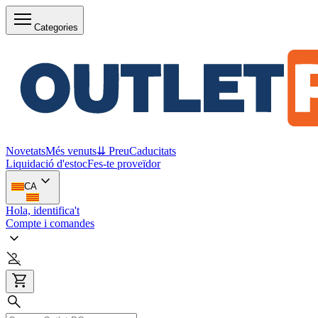
Categories
Novetats
Més venuts
⇊ Preu
Caducitats
Liquidació d'estoc
Fes-te proveïdor
CA
Hola, identifica't
Compte i comandes