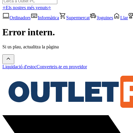
⭐Els nostres més venuts⭐
Ordinadors
Informàtica
Supermercat
Joguines
Llar
Error intern.
Si us plau, actualitza la pàgina
Liquidació d'estoc
Converteix-te en proveïdor