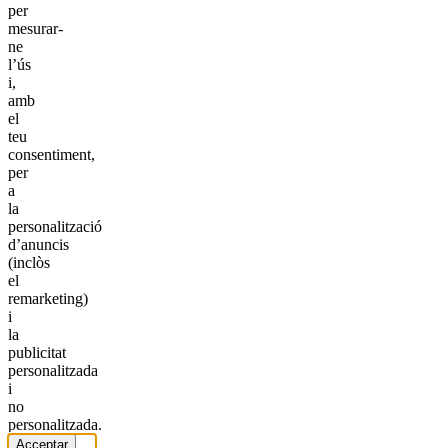
per
mesurar-
ne
l’ús
i,
amb
el
teu
consentiment,
per
a
la
personalització
d’anuncis
(inclòs
el
remarketing)
i
la
publicitat
personalitzada
i
no
personalitzada.
Acceptar