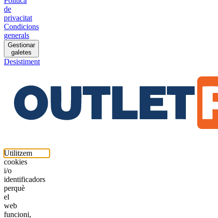
Política
de
privacitat
Condicions
generals
Gestionar
galetes
Desistiment
Utilitzem
cookies
i/o
identificadors
perquè
el
web
funcioni,