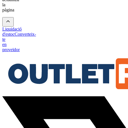
la
pàgina
Liquidació
d'estoc
Converteix-
te
en
proveïdor