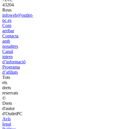
43204
Reus
infoweb@outlet-
pc.es
Com
arribar
Contacta
amb
nosaltres
Canal
intern
d’informació
Programa
d’afiliats
Tots
els
drets
reservats
©
Drets
d'autor
d'OutletPC
Avís
legal