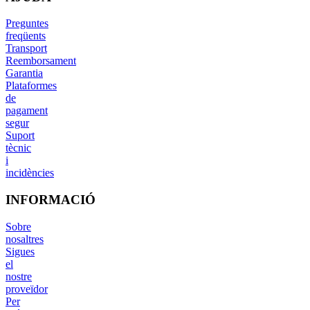
Preguntes
freqüents
Transport
Reemborsament
Garantia
Plataformes
de
pagament
segur
Suport
tècnic
i
incidències
INFORMACIÓ
Sobre
nosaltres
Sigues
el
nostre
proveïdor
Per