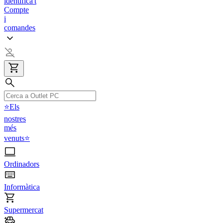
identifica't
Compte
i
comandes
⭐Els
nostres
més
venuts⭐
Ordinadors
Informàtica
Supermercat