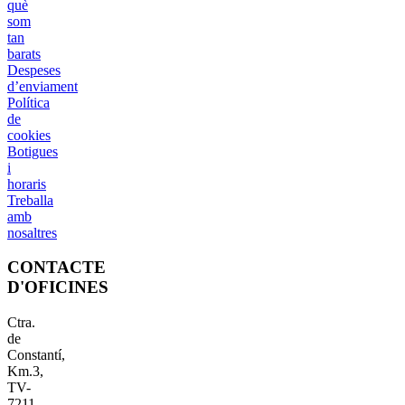
què
som
tan
barats
Despeses
d’enviament
Política
de
cookies
Botigues
i
horaris
Treballa
amb
nosaltres
CONTACTE
D'OFICINES
Ctra.
de
Constantí,
Km.3,
TV-
7211,