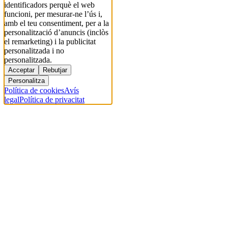
identificadors perquè el web
funcioni, per mesurar-ne l’ús i,
amb el teu consentiment, per a la
personalització d’anuncis (inclòs
el remarketing) i la publicitat
personalitzada i no
personalitzada.
Acceptar
Rebutjar
Personalitza
Política de cookies
Avís
legal
Política de privacitat