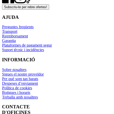
Subscriu-te per rebre ofertes!
AJUDA
Preguntes freqüents
Transport
Reemborsament
Garantia
Plataformes de pagament segur
Suport tècnic i incidències
INFORMACIÓ
Sobre nosaltres
Sigues el nostre proveïdor
Per què som tan barats
Despeses d’enviament
Política de cookies
Botigues i horaris
Treballa amb nosaltres
CONTACTE
D'OFICINES