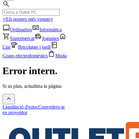
⭐Els nostres més venuts⭐
Ordinadors
Informàtica
Supermercat
Joguines
Llar
Bricolatge i jardí
Grans electrodomèstics
Moda
Error intern.
Si us plau, actualitza la pàgina
Liquidació d'estoc
Converteix-te
en proveïdor