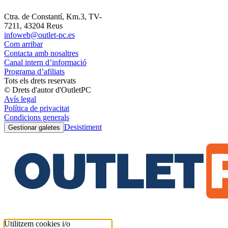
Ctra. de Constantí, Km.3, TV-
7211, 43204 Reus
infoweb@outlet-pc.es
Com arribar
Contacta amb nosaltres
Canal intern d’informació
Programa d’afiliats
Tots els drets reservats
© Drets d'autor d'OutletPC
Avís legal
Política de privacitat
Condicions generals
Desistiment
Gestionar galetes
Utilitzem cookies i/o