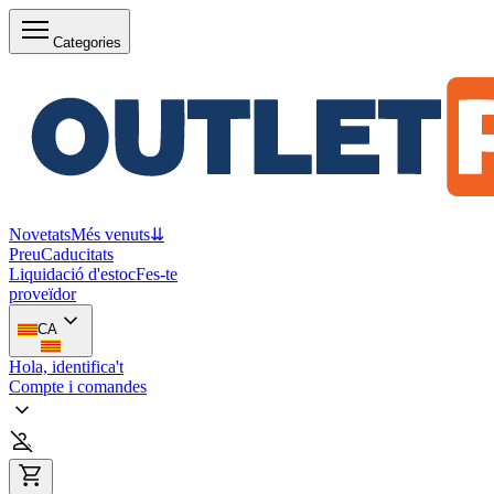
Categories
Novetats
Més venuts
⇊
Preu
Caducitats
Liquidació d'estoc
Fes-te
proveïdor
CA
Hola, identifica't
Compte i comandes