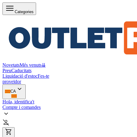
Categories
Novetats
Més venuts
⇊
Preu
Caducitats
Liquidació d'estoc
Fes-te
proveïdor
CA
Hola, identifica't
Compte i comandes