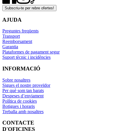
Subscriu-te per rebre ofertes!
AJUDA
Preguntes freqüents
Transport
Reemborsament
Garantia
Plataformes de pagament segur
Suport tècnic i incidències
INFORMACIÓ
Sobre nosaltres
Sigues el nostre proveïdor
Per què som tan barats
Despeses d’enviament
Política de cookies
Botigues i horaris
Treballa amb nosaltres
CONTACTE
D'OFICINES