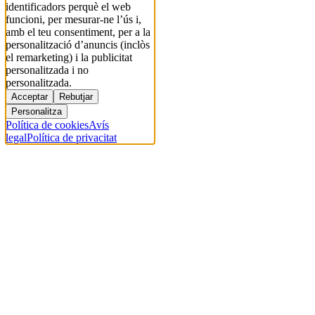
identificadors perquè el web
funcioni, per mesurar-ne l’ús i,
amb el teu consentiment, per a la
personalització d’anuncis (inclòs
el remarketing) i la publicitat
personalitzada i no
personalitzada.
Acceptar
Rebutjar
Personalitza
Política de cookies
Avís
legal
Política de privacitat