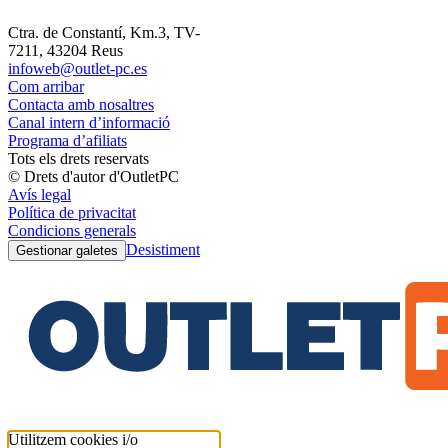
Ctra. de Constantí, Km.3, TV-
7211, 43204 Reus
infoweb@outlet-pc.es
Com arribar
Contacta amb nosaltres
Canal intern d’informació
Programa d’afiliats
Tots els drets reservats
© Drets d'autor d'OutletPC
Avís legal
Política de privacitat
Condicions generals
Desistiment
Gestionar galetes
Utilitzem cookies i/o