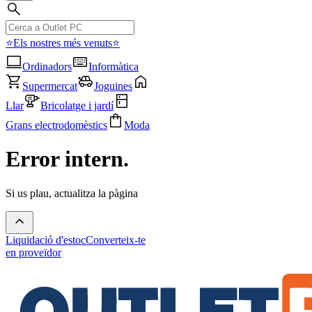
⭐Els nostres més venuts⭐
Ordinadors
Informàtica
Supermercat
Joguines
Llar
Bricolatge i jardí
Grans electrodomèstics
Moda
Error intern.
Si us plau, actualitza la pàgina
Liquidació d'estoc
Converteix-te
en proveïdor