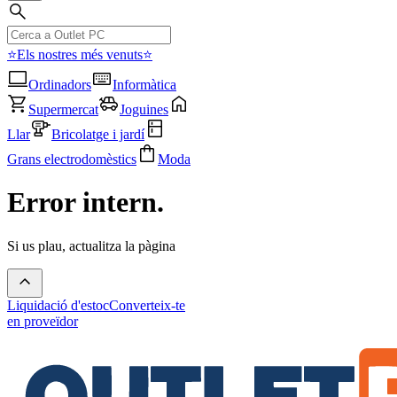
⭐Els nostres més venuts⭐
Ordinadors
Informàtica
Supermercat
Joguines
Llar
Bricolatge i jardí
Grans electrodomèstics
Moda
Error intern.
Si us plau, actualitza la pàgina
Liquidació d'estoc
Converteix-te
en proveïdor