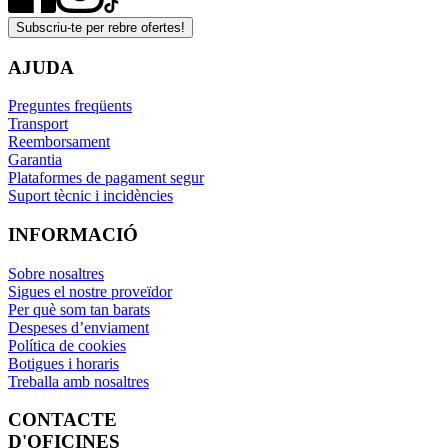
Subscriu-te per rebre ofertes!
AJUDA
Preguntes freqüents
Transport
Reemborsament
Garantia
Plataformes de pagament segur
Suport tècnic i incidències
INFORMACIÓ
Sobre nosaltres
Sigues el nostre proveïdor
Per què som tan barats
Despeses d’enviament
Política de cookies
Botigues i horaris
Treballa amb nosaltres
CONTACTE
D'OFICINES