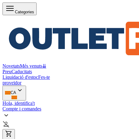
Categories
Novetats
Més venuts
⇊
Preu
Caducitats
Liquidació d'estoc
Fes-te
proveïdor
CA
Hola, identifica't
Compte i comandes