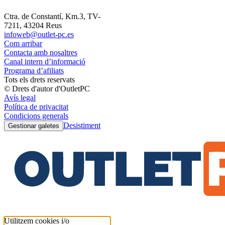
Ctra. de Constantí, Km.3, TV-
7211, 43204 Reus
infoweb@outlet-pc.es
Com arribar
Contacta amb nosaltres
Canal intern d’informació
Programa d’afiliats
Tots els drets reservats
© Drets d'autor d'OutletPC
Avís legal
Política de privacitat
Condicions generals
Desistiment
Gestionar galetes
Utilitzem cookies i/o