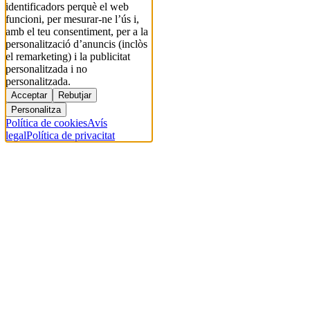
identificadors perquè el web
funcioni, per mesurar-ne l’ús i,
amb el teu consentiment, per a la
personalització d’anuncis (inclòs
el remarketing) i la publicitat
personalitzada i no
personalitzada.
Acceptar
Rebutjar
Personalitza
Política de cookies
Avís
legal
Política de privacitat