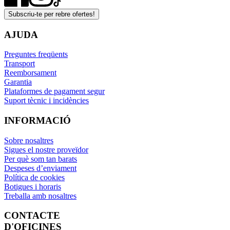
Subscriu-te per rebre ofertes!
AJUDA
Preguntes freqüents
Transport
Reemborsament
Garantia
Plataformes de pagament segur
Suport tècnic i incidències
INFORMACIÓ
Sobre nosaltres
Sigues el nostre proveïdor
Per què som tan barats
Despeses d’enviament
Política de cookies
Botigues i horaris
Treballa amb nosaltres
CONTACTE
D'OFICINES