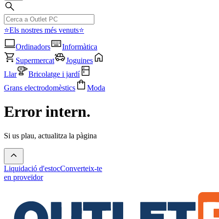
⭐Els nostres més venuts⭐
Ordinadors
Informàtica
Supermercat
Joguines
Llar
Bricolatge i jardí
Grans electrodomèstics
Moda
Error intern.
Si us plau, actualitza la pàgina
Liquidació d'estoc
Converteix-te
en proveïdor