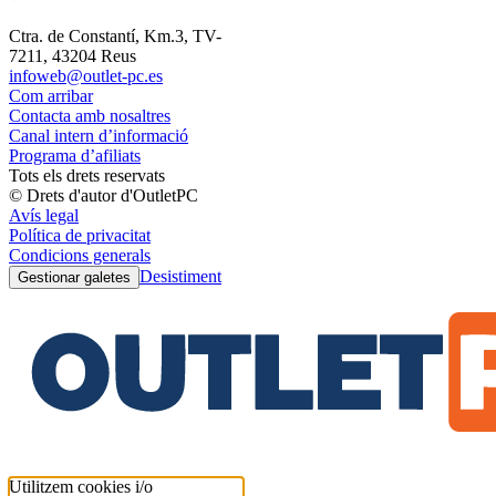
Ctra. de Constantí, Km.3, TV-
7211, 43204 Reus
infoweb@outlet-pc.es
Com arribar
Contacta amb nosaltres
Canal intern d’informació
Programa d’afiliats
Tots els drets reservats
© Drets d'autor d'OutletPC
Avís legal
Política de privacitat
Condicions generals
Desistiment
Gestionar galetes
Utilitzem cookies i/o