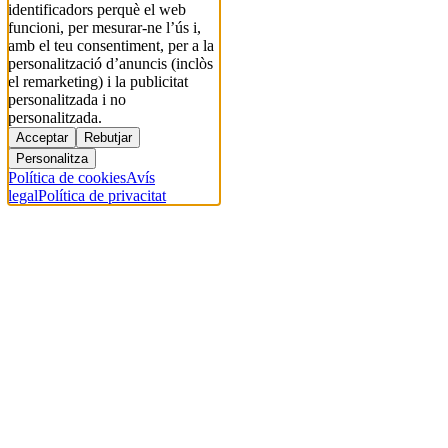
identificadors perquè el web
funcioni, per mesurar-ne l’ús i,
amb el teu consentiment, per a la
personalització d’anuncis (inclòs
el remarketing) i la publicitat
personalitzada i no
personalitzada.
Acceptar
Rebutjar
Personalitza
Política de cookies
Avís
legal
Política de privacitat