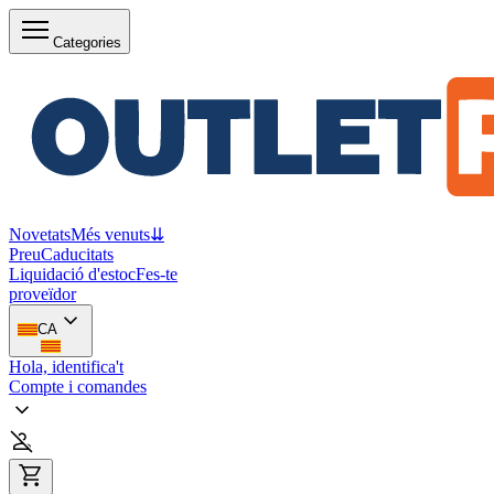
Categories
Novetats
Més venuts
⇊
Preu
Caducitats
Liquidació d'estoc
Fes-te
proveïdor
CA
Hola, identifica't
Compte i comandes