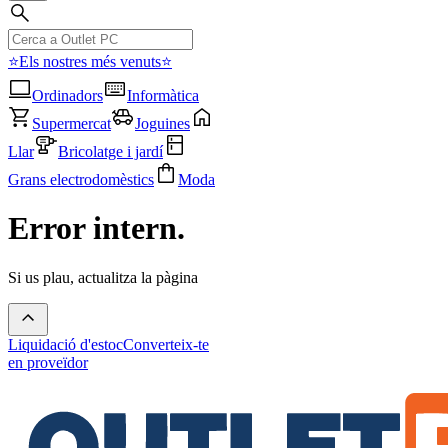
⭐Els nostres més venuts⭐
Ordinadors
Informàtica
Supermercat
Joguines
Llar
Bricolatge i jardí
Grans electrodomèstics
Moda
Error intern.
Si us plau, actualitza la pàgina
Liquidació d'estoc
Converteix-te
en proveïdor