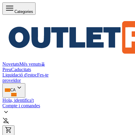
Categories
Novetats
Més venuts
⇊
Preu
Caducitats
Liquidació d'estoc
Fes-te
proveïdor
CA
Hola, identifica't
Compte i comandes