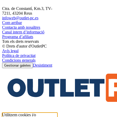
Ctra. de Constantí, Km.3, TV-
7211, 43204 Reus
infoweb@outlet-pc.es
Com arribar
Contacta amb nosaltres
Canal intern d’informació
Programa d’afiliats
Tots els drets reservats
© Drets d'autor d'OutletPC
Avís legal
Política de privacitat
Condicions generals
Desistiment
Gestionar galetes
Utilitzem cookies i/o