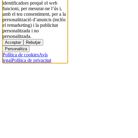
identificadors perquè el web
funcioni, per mesurar-ne l’ús i,
amb el teu consentiment, per a la
personalització d’anuncis (inclòs
el remarketing) i la publicitat
personalitzada i no
personalitzada.
Acceptar
Rebutjar
Personalitza
Política de cookies
Avís
legal
Política de privacitat