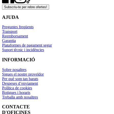
Subscriu-te per rebre ofertes!
AJUDA
Preguntes freqüents
Transport
Reemborsament
Garantia
Plataformes de pagament segur
Suport tècnic i incidències
INFORMACIÓ
Sobre nosaltres
Sigues el nostre proveïdor
Per què som tan barats
Despeses d’enviament
Política de cookies
Botigues i horaris
Treballa amb nosaltres
CONTACTE
D'OFICINES