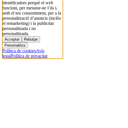
identificadors perquè el web
funcioni, per mesurar-ne l’ús i,
amb el teu consentiment, per a la
personalització d’anuncis (inclòs
el remarketing) i la publicitat
personalitzada i no
personalitzada.
Acceptar
Rebutjar
Personalitza
Política de cookies
Avís
legal
Política de privacitat