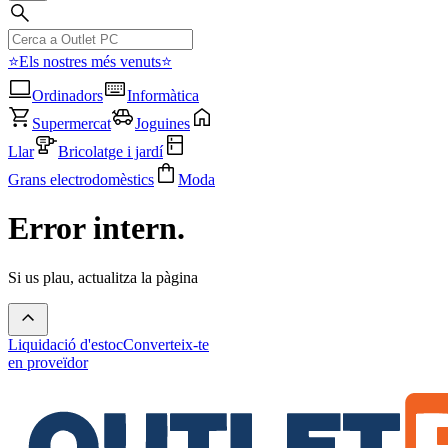
⭐Els nostres més venuts⭐
Ordinadors
Informàtica
Supermercat
Joguines
Llar
Bricolatge i jardí
Grans electrodomèstics
Moda
Error intern.
Si us plau, actualitza la pàgina
Liquidació d'estoc
Converteix-te
en proveïdor