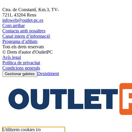
Ctra. de Constantí, Km.3, TV-
7211, 43204 Reus
infoweb@outlet-pc.es
Com arribar
Contacta amb nosaltres
Canal intern d’informació
Programa d’afiliats
Tots els drets reservats
© Drets d'autor d'OutletPC
Avís legal
Política de privacitat
Condicions generals
Desistiment
Gestionar galetes
Utilitzem cookies i/o