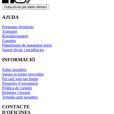
Subscriu-te per rebre ofertes!
AJUDA
Preguntes freqüents
Transport
Reemborsament
Garantia
Plataformes de pagament segur
Suport tècnic i incidències
INFORMACIÓ
Sobre nosaltres
Sigues el nostre proveïdor
Per què som tan barats
Despeses d’enviament
Política de cookies
Botigues i horaris
Treballa amb nosaltres
CONTACTE
D'OFICINES