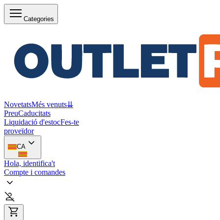
Categories
Novetats
Més venuts
⇊
Preu
Caducitats
Liquidació d'estoc
Fes-te
proveïdor
CA
Hola, identifica't
Compte i comandes