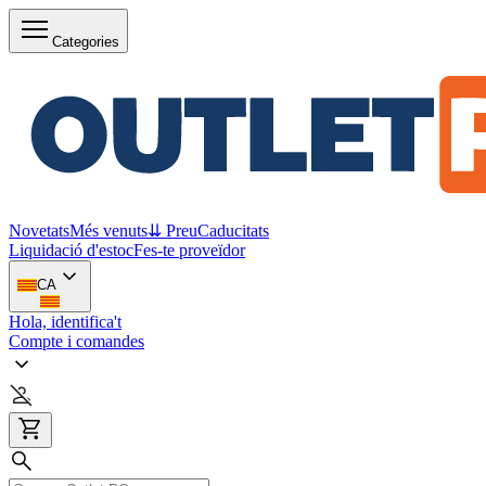
Categories
Novetats
Més venuts
⇊ Preu
Caducitats
Liquidació d'estoc
Fes-te proveïdor
CA
Hola, identifica't
Compte i comandes