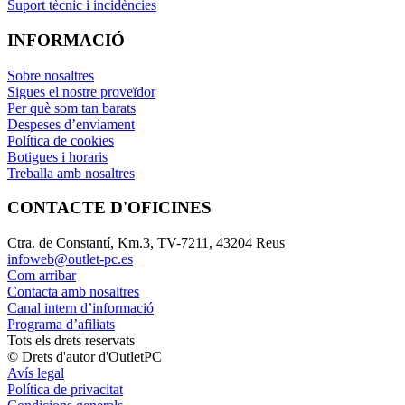
Suport tècnic i incidències
INFORMACIÓ
Sobre nosaltres
Sigues el nostre proveïdor
Per què som tan barats
Despeses d’enviament
Política de cookies
Botigues i horaris
Treballa amb nosaltres
CONTACTE D'OFICINES
Ctra. de Constantí, Km.3, TV-7211, 43204 Reus
infoweb@outlet-pc.es
Com arribar
Contacta amb nosaltres
Canal intern d’informació
Programa d’afiliats
Tots els drets reservats
© Drets d'autor d'OutletPC
Avís legal
Política de privacitat