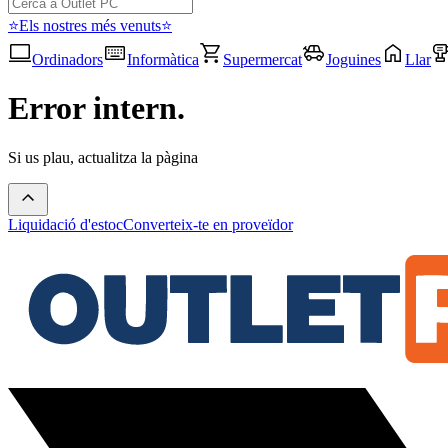
⭐Els nostres més venuts⭐
Ordinadors
Informàtica
Supermercat
Joguines
Llar
Error intern.
Si us plau, actualitza la pàgina
Liquidació d'estoc
Converteix-te en proveïdor