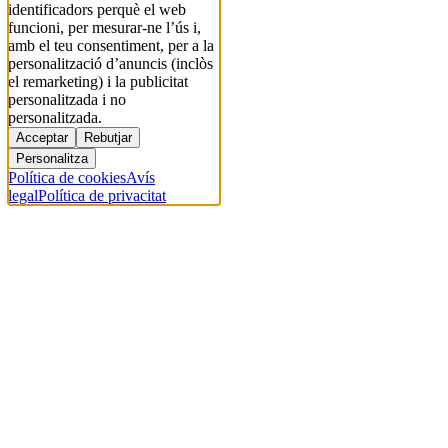
identificadors perquè el web
funcioni, per mesurar-ne l’ús i,
amb el teu consentiment, per a la
personalització d’anuncis (inclòs
el remarketing) i la publicitat
personalitzada i no
personalitzada.
Acceptar
Rebutjar
Personalitza
Política de cookies
Avís
legal
Política de privacitat