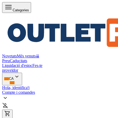
Categories
Novetats
Més venuts
⇊
Preu
Caducitats
Liquidació d'estoc
Fes-te
proveïdor
CA
Hola, identifica't
Compte i comandes