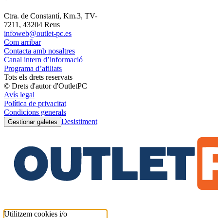
Ctra. de Constantí, Km.3, TV-
7211, 43204 Reus
infoweb@outlet-pc.es
Com arribar
Contacta amb nosaltres
Canal intern d’informació
Programa d’afiliats
Tots els drets reservats
© Drets d'autor d'OutletPC
Avís legal
Política de privacitat
Condicions generals
Desistiment
Gestionar galetes
Utilitzem cookies i/o