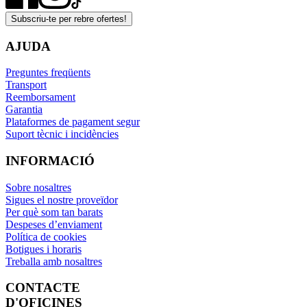
Subscriu-te per rebre ofertes!
AJUDA
Preguntes freqüents
Transport
Reemborsament
Garantia
Plataformes de pagament segur
Suport tècnic i incidències
INFORMACIÓ
Sobre nosaltres
Sigues el nostre proveïdor
Per què som tan barats
Despeses d’enviament
Política de cookies
Botigues i horaris
Treballa amb nosaltres
CONTACTE
D'OFICINES