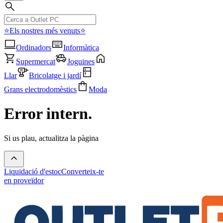
⭐Els nostres més venuts⭐
Ordinadors
Informàtica
Supermercat
Joguines
Llar
Bricolatge i jardí
Grans electrodomèstics
Moda
Error intern.
Si us plau, actualitza la pàgina
Liquidació d'estoc
Converteix-te
en proveïdor