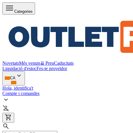
Categories
Novetats
Més venuts
⇊ Preu
Caducitats
Liquidació d'estoc
Fes-te proveïdor
CA
Hola, identifica't
Compte i comandes