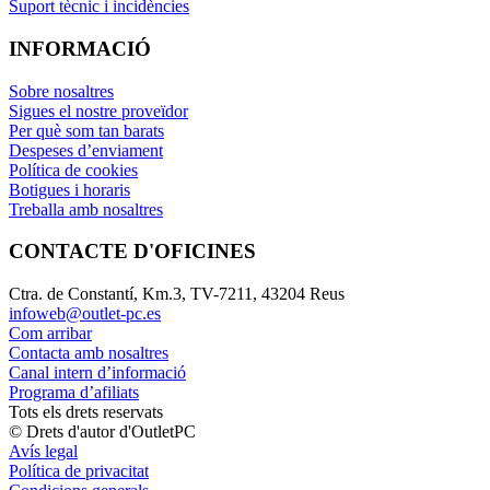
Suport tècnic i incidències
INFORMACIÓ
Sobre nosaltres
Sigues el nostre proveïdor
Per què som tan barats
Despeses d’enviament
Política de cookies
Botigues i horaris
Treballa amb nosaltres
CONTACTE D'OFICINES
Ctra. de Constantí, Km.3, TV-7211, 43204 Reus
infoweb@outlet-pc.es
Com arribar
Contacta amb nosaltres
Canal intern d’informació
Programa d’afiliats
Tots els drets reservats
© Drets d'autor d'OutletPC
Avís legal
Política de privacitat