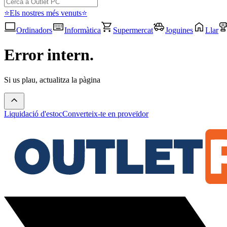
⭐Els nostres més venuts⭐
Ordinadors
Informàtica
Supermercat
Joguines
Llar
Error intern.
Si us plau, actualitza la pàgina
Liquidació d'estoc
Converteix-te en proveïdor