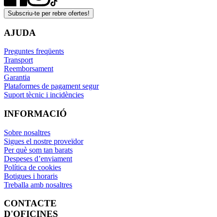
Subscriu-te per rebre ofertes!
AJUDA
Preguntes freqüents
Transport
Reemborsament
Garantia
Plataformes de pagament segur
Suport tècnic i incidències
INFORMACIÓ
Sobre nosaltres
Sigues el nostre proveïdor
Per què som tan barats
Despeses d’enviament
Política de cookies
Botigues i horaris
Treballa amb nosaltres
CONTACTE
D'OFICINES