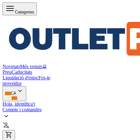
Categories
Novetats
Més venuts
⇊
Preu
Caducitats
Liquidació d'estoc
Fes-te
proveïdor
CA
Hola, identifica't
Compte i comandes