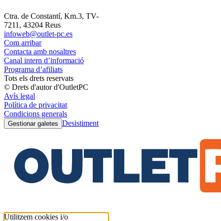
Ctra. de Constantí, Km.3, TV-
7211, 43204 Reus
infoweb@outlet-pc.es
Com arribar
Contacta amb nosaltres
Canal intern d’informació
Programa d’afiliats
Tots els drets reservats
© Drets d'autor d'OutletPC
Avís legal
Política de privacitat
Condicions generals
Desistiment
Gestionar galetes
Utilitzem cookies i/o