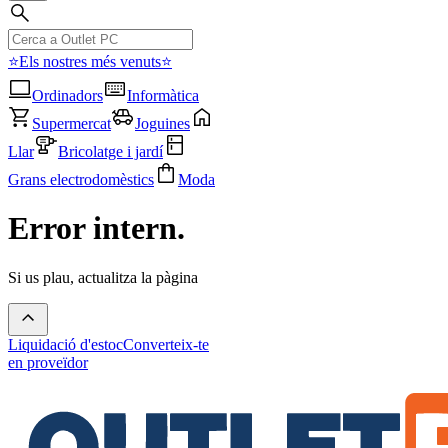
⭐Els nostres més venuts⭐
Ordinadors
Informàtica
Supermercat
Joguines
Llar
Bricolatge i jardí
Grans electrodomèstics
Moda
Error intern.
Si us plau, actualitza la pàgina
Liquidació d'estoc
Converteix-te
en proveïdor