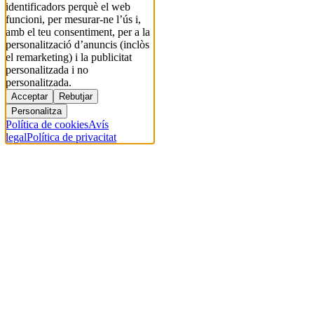
identificadors perquè el web
funcioni, per mesurar-ne l’ús i,
amb el teu consentiment, per a la
personalització d’anuncis (inclòs
el remarketing) i la publicitat
personalitzada i no
personalitzada.
Acceptar
Rebutjar
Personalitza
Política de cookies
Avís
legal
Política de privacitat