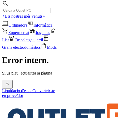
⭐Els nostres més venuts⭐
Ordinadors
Informàtica
Supermercat
Joguines
Llar
Bricolatge i jardí
Grans electrodomèstics
Moda
Error intern.
Si us plau, actualitza la pàgina
Liquidació d'estoc
Converteix-te
en proveïdor