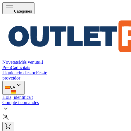
Categories
Novetats
Més venuts
⇊
Preu
Caducitats
Liquidació d'estoc
Fes-te
proveïdor
CA
Hola, identifica't
Compte i comandes