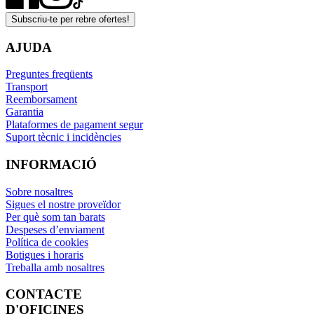
Subscriu-te per rebre ofertes!
AJUDA
Preguntes freqüents
Transport
Reemborsament
Garantia
Plataformes de pagament segur
Suport tècnic i incidències
INFORMACIÓ
Sobre nosaltres
Sigues el nostre proveïdor
Per què som tan barats
Despeses d’enviament
Política de cookies
Botigues i horaris
Treballa amb nosaltres
CONTACTE
D'OFICINES