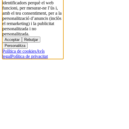
identificadors perquè el web
funcioni, per mesurar-ne l’ús i,
amb el teu consentiment, per a la
personalització d’anuncis (inclòs
el remarketing) i la publicitat
personalitzada i no
personalitzada.
Acceptar
Rebutjar
Personalitza
Política de cookies
Avís
legal
Política de privacitat