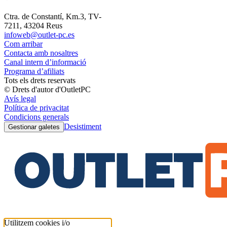
Ctra. de Constantí, Km.3, TV-
7211, 43204 Reus
infoweb@outlet-pc.es
Com arribar
Contacta amb nosaltres
Canal intern d’informació
Programa d’afiliats
Tots els drets reservats
© Drets d'autor d'OutletPC
Avís legal
Política de privacitat
Condicions generals
Desistiment
Gestionar galetes
Utilitzem cookies i/o