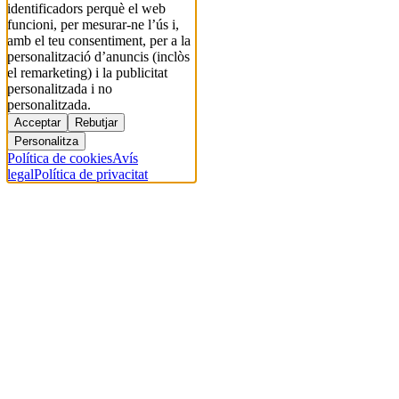
identificadors perquè el web
funcioni, per mesurar-ne l’ús i,
amb el teu consentiment, per a la
personalització d’anuncis (inclòs
el remarketing) i la publicitat
personalitzada i no
personalitzada.
Acceptar
Rebutjar
Personalitza
Política de cookies
Avís
legal
Política de privacitat