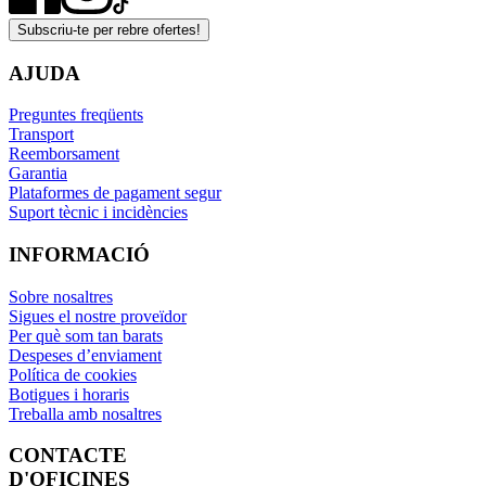
Subscriu-te per rebre ofertes!
AJUDA
Preguntes freqüents
Transport
Reemborsament
Garantia
Plataformes de pagament segur
Suport tècnic i incidències
INFORMACIÓ
Sobre nosaltres
Sigues el nostre proveïdor
Per què som tan barats
Despeses d’enviament
Política de cookies
Botigues i horaris
Treballa amb nosaltres
CONTACTE
D'OFICINES