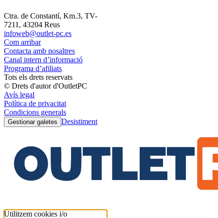
Ctra. de Constantí, Km.3, TV-
7211, 43204 Reus
infoweb@outlet-pc.es
Com arribar
Contacta amb nosaltres
Canal intern d’informació
Programa d’afiliats
Tots els drets reservats
© Drets d'autor d'OutletPC
Avís legal
Política de privacitat
Condicions generals
Desistiment
Gestionar galetes
Utilitzem cookies i/o