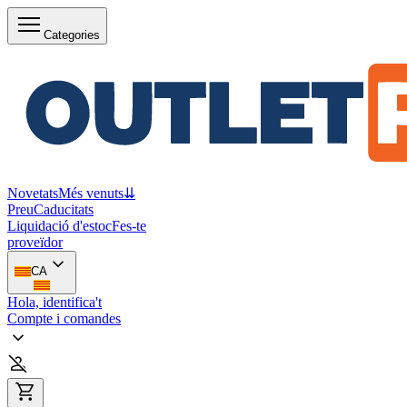
Categories
Novetats
Més venuts
⇊
Preu
Caducitats
Liquidació d'estoc
Fes-te
proveïdor
CA
Hola, identifica't
Compte i comandes