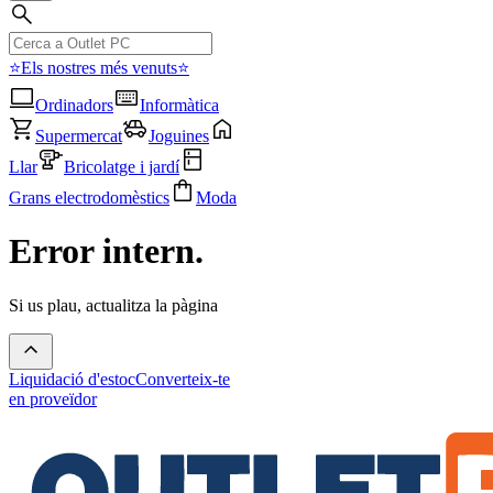
⭐Els nostres més venuts⭐
Ordinadors
Informàtica
Supermercat
Joguines
Llar
Bricolatge i jardí
Grans electrodomèstics
Moda
Error intern.
Si us plau, actualitza la pàgina
Liquidació d'estoc
Converteix-te
en proveïdor