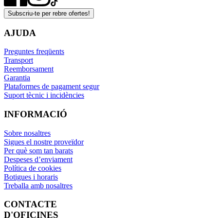
Subscriu-te per rebre ofertes!
AJUDA
Preguntes freqüents
Transport
Reemborsament
Garantia
Plataformes de pagament segur
Suport tècnic i incidències
INFORMACIÓ
Sobre nosaltres
Sigues el nostre proveïdor
Per què som tan barats
Despeses d’enviament
Política de cookies
Botigues i horaris
Treballa amb nosaltres
CONTACTE
D'OFICINES