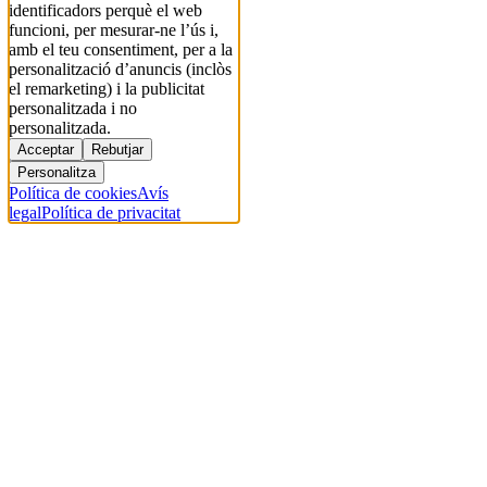
identificadors perquè el web
funcioni, per mesurar-ne l’ús i,
amb el teu consentiment, per a la
personalització d’anuncis (inclòs
el remarketing) i la publicitat
personalitzada i no
personalitzada.
Acceptar
Rebutjar
Personalitza
Política de cookies
Avís
legal
Política de privacitat