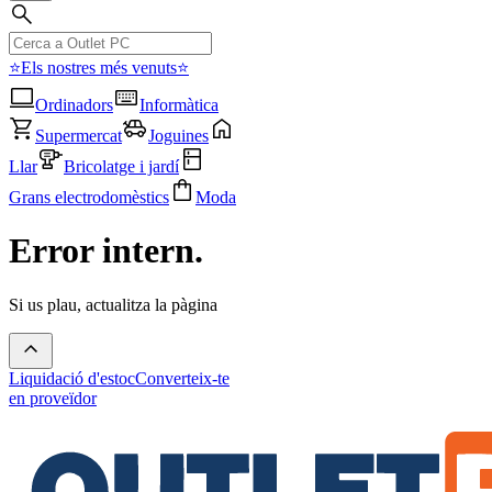
⭐Els nostres més venuts⭐
Ordinadors
Informàtica
Supermercat
Joguines
Llar
Bricolatge i jardí
Grans electrodomèstics
Moda
Error intern.
Si us plau, actualitza la pàgina
Liquidació d'estoc
Converteix-te
en proveïdor