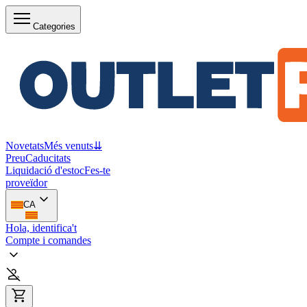
Categories
Novetats
Més venuts
⇊
Preu
Caducitats
Liquidació d'estoc
Fes-te
proveïdor
CA
Hola, identifica't
Compte i comandes