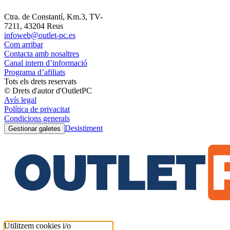
Ctra. de Constantí, Km.3, TV-
7211, 43204 Reus
infoweb@outlet-pc.es
Com arribar
Contacta amb nosaltres
Canal intern d’informació
Programa d’afiliats
Tots els drets reservats
© Drets d'autor d'OutletPC
Avís legal
Política de privacitat
Condicions generals
Desistiment
Gestionar galetes
Utilitzem cookies i/o