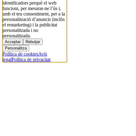
identificadors perquè el web
funcioni, per mesurar-ne l’ús i,
amb el teu consentiment, per a la
personalització d’anuncis (inclòs
el remarketing) i la publicitat
personalitzada i no
personalitzada.
Acceptar
Rebutjar
Personalitza
Política de cookies
Avís
legal
Política de privacitat