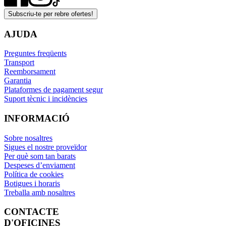
Subscriu-te per rebre ofertes!
AJUDA
Preguntes freqüents
Transport
Reemborsament
Garantia
Plataformes de pagament segur
Suport tècnic i incidències
INFORMACIÓ
Sobre nosaltres
Sigues el nostre proveïdor
Per què som tan barats
Despeses d’enviament
Política de cookies
Botigues i horaris
Treballa amb nosaltres
CONTACTE
D'OFICINES