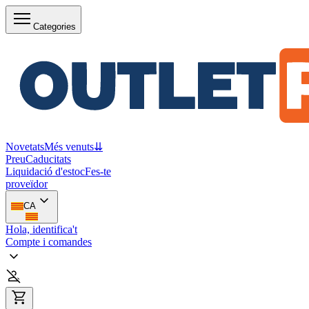
Categories
Novetats
Més venuts
⇊
Preu
Caducitats
Liquidació d'estoc
Fes-te
proveïdor
CA
Hola, identifica't
Compte i comandes