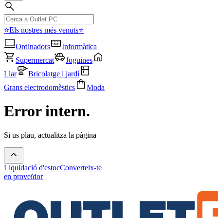
⭐Els nostres més venuts⭐
Ordinadors
Informàtica
Supermercat
Joguines
Llar
Bricolatge i jardí
Grans electrodomèstics
Moda
Error intern.
Si us plau, actualitza la pàgina
Liquidació d'estoc
Converteix-te
en proveïdor