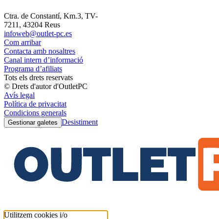
Ctra. de Constantí, Km.3, TV-
7211, 43204 Reus
infoweb@outlet-pc.es
Com arribar
Contacta amb nosaltres
Canal intern d’informació
Programa d’afiliats
Tots els drets reservats
© Drets d'autor d'OutletPC
Avís legal
Política de privacitat
Condicions generals
Desistiment
Gestionar galetes
Utilitzem cookies i/o