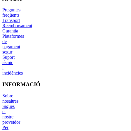
Preguntes
freqüents
Transport
Reemborsament
Garantia
Plataformes
de
pagament
segur
Suport
tècnic
i
incidències
INFORMACIÓ
Sobre
nosaltres
Sigues
el
nostre
proveïdor
Per