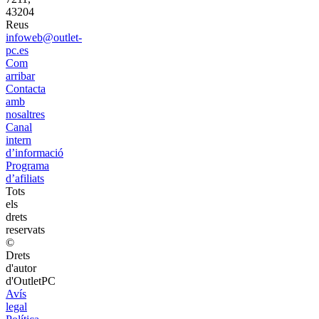
43204
Reus
infoweb@outlet-
pc.es
Com
arribar
Contacta
amb
nosaltres
Canal
intern
d’informació
Programa
d’afiliats
Tots
els
drets
reservats
©
Drets
d'autor
d'OutletPC
Avís
legal