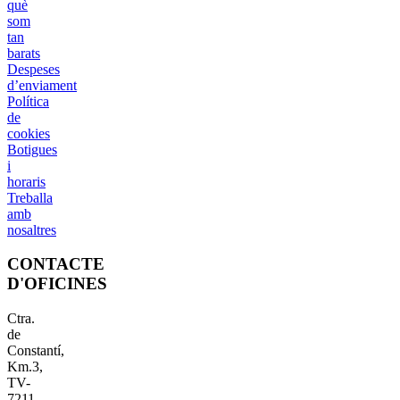
què
som
tan
barats
Despeses
d’enviament
Política
de
cookies
Botigues
i
horaris
Treballa
amb
nosaltres
CONTACTE
D'OFICINES
Ctra.
de
Constantí,
Km.3,
TV-
7211,