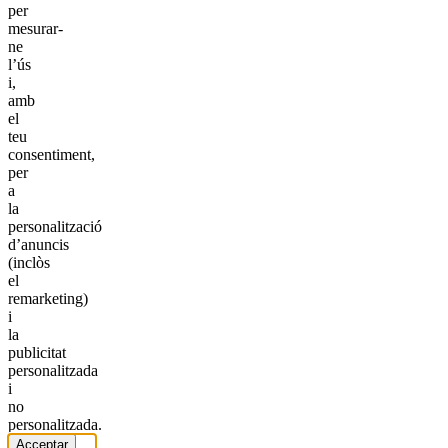
per
mesurar-
ne
l’ús
i,
amb
el
teu
consentiment,
per
a
la
personalització
d’anuncis
(inclòs
el
remarketing)
i
la
publicitat
personalitzada
i
no
personalitzada.
Acceptar