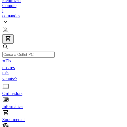
identifica't
Compte
i
comandes
⭐Els
nostres
més
venuts⭐
Ordinadors
Informàtica
Supermercat