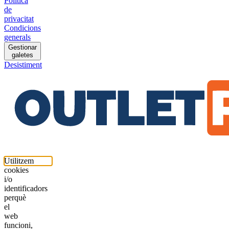
Política
de
privacitat
Condicions
generals
Gestionar
galetes
Desistiment
Utilitzem
cookies
i/o
identificadors
perquè
el
web
funcioni,