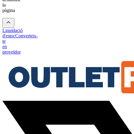
la
pàgina
Liquidació
d'estoc
Converteix-
te
en
proveïdor