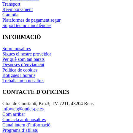
Transport
Reemborsament
Garantia
Plataformes de pagament segur
Suport tècnic i incidències
INFORMACIÓ
Sobre nosaltres
Sigues el nostre proveïdor
Per què som tan barats
Despeses d’enviament
Política de cookies
Botigues i horaris
Treballa amb nosaltres
CONTACTE D'OFICINES
Ctra. de Constantí, Km.3, TV-7211, 43204 Reus
infoweb@outlet-pc.es
Com arribar
Contacta amb nosaltres
Canal intern d’informació
Programa d’afiliats