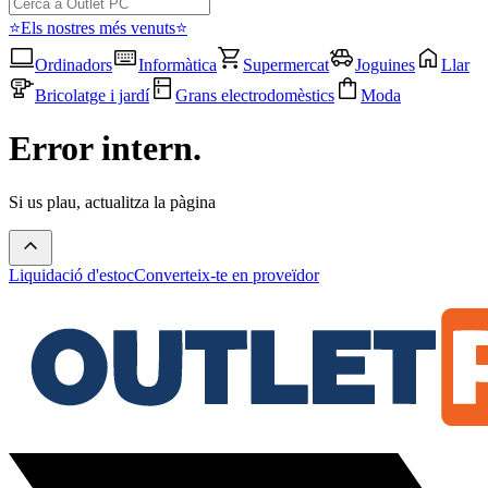
⭐Els nostres més venuts⭐
Ordinadors
Informàtica
Supermercat
Joguines
Llar
Bricolatge i jardí
Grans electrodomèstics
Moda
Error intern.
Si us plau, actualitza la pàgina
Liquidació d'estoc
Converteix-te en proveïdor