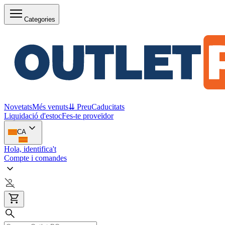
Categories
Novetats
Més venuts
⇊ Preu
Caducitats
Liquidació d'estoc
Fes-te proveïdor
CA
Hola, identifica't
Compte i comandes