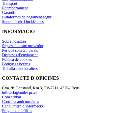
Transport
Reemborsament
Garantia
Plataformes de pagament segur
Suport tècnic i incidències
INFORMACIÓ
Sobre nosaltres
Sigues el nostre proveïdor
Per què som tan barats
Despeses d’enviament
Política de cookies
Botigues i horaris
Treballa amb nosaltres
CONTACTE D'OFICINES
Ctra. de Constantí, Km.3, TV-7211, 43204 Reus
infoweb@outlet-pc.es
Com arribar
Contacta amb nosaltres
Canal intern d’informació
Programa d’afiliats