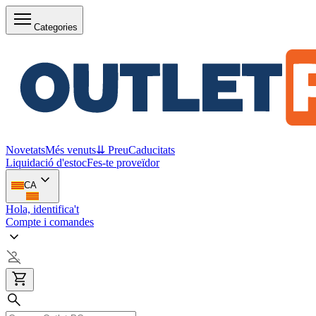
Categories
Novetats
Més venuts
⇊ Preu
Caducitats
Liquidació d'estoc
Fes-te proveïdor
CA
Hola, identifica't
Compte i comandes