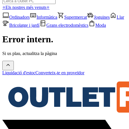
⭐Els nostres més venuts⭐
Ordinadors
Informàtica
Supermercat
Joguines
Llar
Bricolatge i jardí
Grans electrodomèstics
Moda
Error intern.
Si us plau, actualitza la pàgina
Liquidació d'estoc
Converteix-te en proveïdor