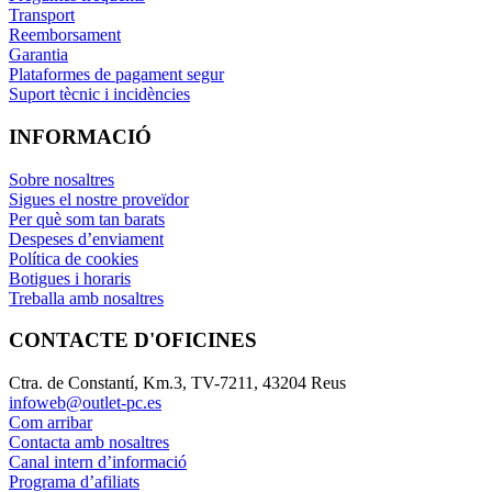
Transport
Reemborsament
Garantia
Plataformes de pagament segur
Suport tècnic i incidències
INFORMACIÓ
Sobre nosaltres
Sigues el nostre proveïdor
Per què som tan barats
Despeses d’enviament
Política de cookies
Botigues i horaris
Treballa amb nosaltres
CONTACTE D'OFICINES
Ctra. de Constantí, Km.3, TV-7211, 43204 Reus
infoweb@outlet-pc.es
Com arribar
Contacta amb nosaltres
Canal intern d’informació
Programa d’afiliats