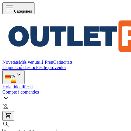
Categories
Novetats
Més venuts
⇊ Preu
Caducitats
Liquidació d'estoc
Fes-te proveïdor
CA
Hola, identifica't
Compte i comandes