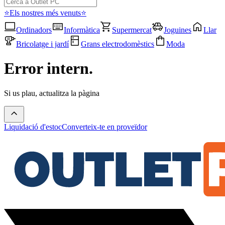
⭐Els nostres més venuts⭐
Ordinadors
Informàtica
Supermercat
Joguines
Llar
Bricolatge i jardí
Grans electrodomèstics
Moda
Error intern.
Si us plau, actualitza la pàgina
Liquidació d'estoc
Converteix-te en proveïdor