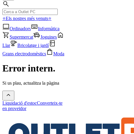
⭐Els nostres més venuts⭐
Ordinadors
Informàtica
Supermercat
Joguines
Llar
Bricolatge i jardí
Grans electrodomèstics
Moda
Error intern.
Si us plau, actualitza la pàgina
Liquidació d'estoc
Converteix-te
en proveïdor