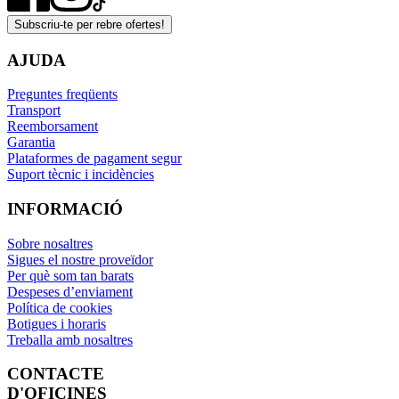
Subscriu-te per rebre ofertes!
AJUDA
Preguntes freqüents
Transport
Reemborsament
Garantia
Plataformes de pagament segur
Suport tècnic i incidències
INFORMACIÓ
Sobre nosaltres
Sigues el nostre proveïdor
Per què som tan barats
Despeses d’enviament
Política de cookies
Botigues i horaris
Treballa amb nosaltres
CONTACTE
D'OFICINES