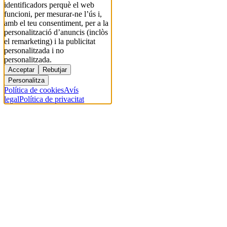
identificadors perquè el web
funcioni, per mesurar-ne l’ús i,
amb el teu consentiment, per a la
personalització d’anuncis (inclòs
el remarketing) i la publicitat
personalitzada i no
personalitzada.
Acceptar
Rebutjar
Personalitza
Política de cookies
Avís
legal
Política de privacitat