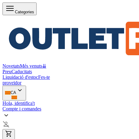
Categories
Novetats
Més venuts
⇊
Preu
Caducitats
Liquidació d'estoc
Fes-te
proveïdor
CA
Hola, identifica't
Compte i comandes