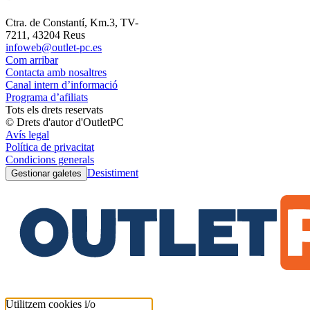
Ctra. de Constantí, Km.3, TV-
7211, 43204 Reus
infoweb@outlet-pc.es
Com arribar
Contacta amb nosaltres
Canal intern d’informació
Programa d’afiliats
Tots els drets reservats
© Drets d'autor d'OutletPC
Avís legal
Política de privacitat
Condicions generals
Desistiment
Gestionar galetes
Utilitzem cookies i/o