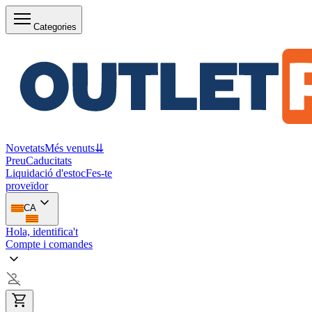
Categories
Novetats
Més venuts
⇊
Preu
Caducitats
Liquidació d'estoc
Fes-te
proveïdor
CA
Hola, identifica't
Compte i comandes