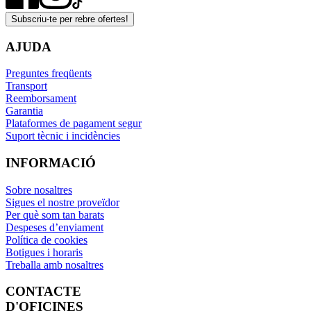
Subscriu-te per rebre ofertes!
AJUDA
Preguntes freqüents
Transport
Reemborsament
Garantia
Plataformes de pagament segur
Suport tècnic i incidències
INFORMACIÓ
Sobre nosaltres
Sigues el nostre proveïdor
Per què som tan barats
Despeses d’enviament
Política de cookies
Botigues i horaris
Treballa amb nosaltres
CONTACTE
D'OFICINES