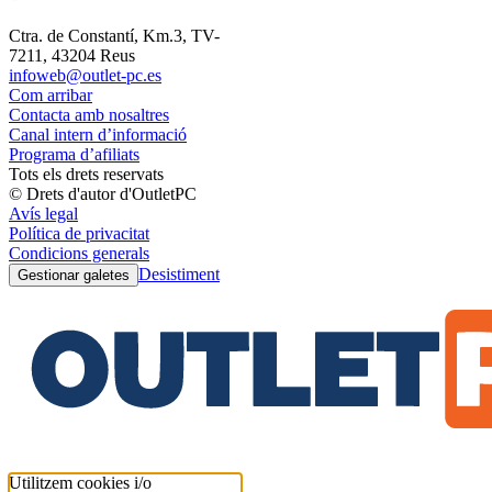
Ctra. de Constantí, Km.3, TV-
7211, 43204 Reus
infoweb@outlet-pc.es
Com arribar
Contacta amb nosaltres
Canal intern d’informació
Programa d’afiliats
Tots els drets reservats
© Drets d'autor d'OutletPC
Avís legal
Política de privacitat
Condicions generals
Desistiment
Gestionar galetes
Utilitzem cookies i/o