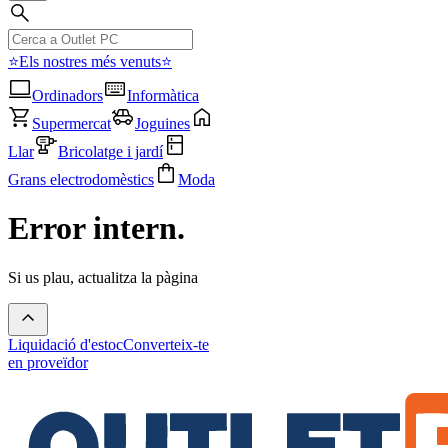
⭐Els nostres més venuts⭐
Ordinadors
Informàtica
Supermercat
Joguines
Llar
Bricolatge i jardí
Grans electrodomèstics
Moda
Error intern.
Si us plau, actualitza la pàgina
Liquidació d'estoc
Converteix-te
en proveïdor