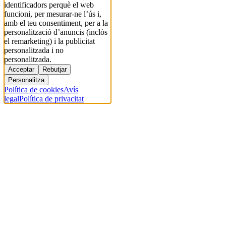
identificadors perquè el web
funcioni, per mesurar-ne l’ús i,
amb el teu consentiment, per a la
personalització d’anuncis (inclòs
el remarketing) i la publicitat
personalitzada i no
personalitzada.
Acceptar
Rebutjar
Personalitza
Política de cookies
Avís
legal
Política de privacitat