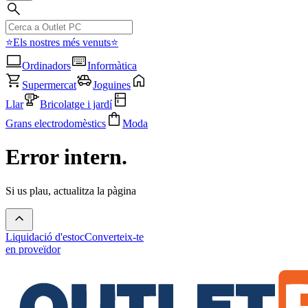
⭐Els nostres més venuts⭐
Ordinadors
Informàtica
Supermercat
Joguines
Llar
Bricolatge i jardí
Grans electrodomèstics
Moda
Error intern.
Si us plau, actualitza la pàgina
Liquidació d'estoc
Converteix-te
en proveïdor