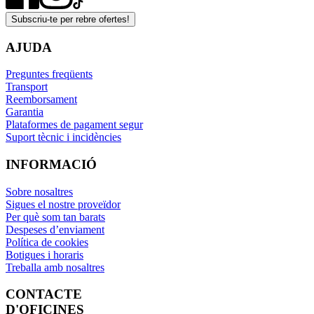
Subscriu-te per rebre ofertes!
AJUDA
Preguntes freqüents
Transport
Reemborsament
Garantia
Plataformes de pagament segur
Suport tècnic i incidències
INFORMACIÓ
Sobre nosaltres
Sigues el nostre proveïdor
Per què som tan barats
Despeses d’enviament
Política de cookies
Botigues i horaris
Treballa amb nosaltres
CONTACTE
D'OFICINES