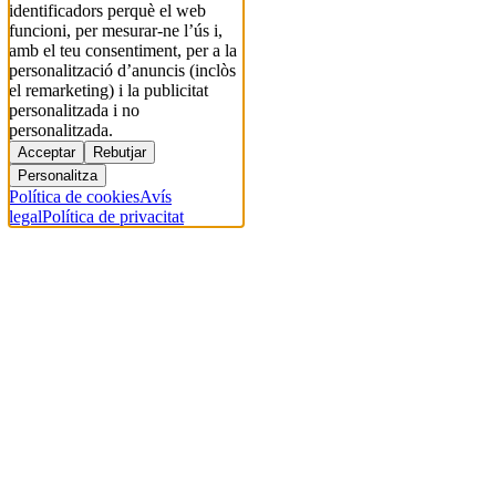
identificadors perquè el web
funcioni, per mesurar-ne l’ús i,
amb el teu consentiment, per a la
personalització d’anuncis (inclòs
el remarketing) i la publicitat
personalitzada i no
personalitzada.
Acceptar
Rebutjar
Personalitza
Política de cookies
Avís
legal
Política de privacitat