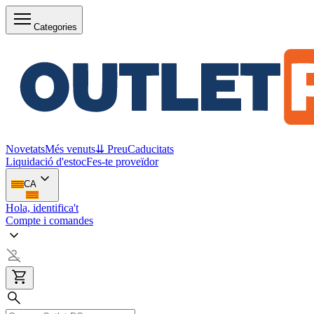
Categories
Novetats
Més venuts
⇊ Preu
Caducitats
Liquidació d'estoc
Fes-te proveïdor
CA
Hola, identifica't
Compte i comandes