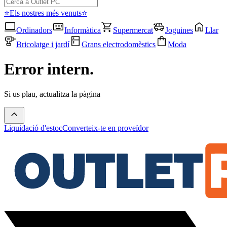
⭐Els nostres més venuts⭐
Ordinadors
Informàtica
Supermercat
Joguines
Llar
Bricolatge i jardí
Grans electrodomèstics
Moda
Error intern.
Si us plau, actualitza la pàgina
Liquidació d'estoc
Converteix-te en proveïdor