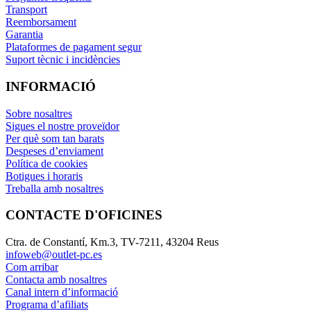
Transport
Reemborsament
Garantia
Plataformes de pagament segur
Suport tècnic i incidències
INFORMACIÓ
Sobre nosaltres
Sigues el nostre proveïdor
Per què som tan barats
Despeses d’enviament
Política de cookies
Botigues i horaris
Treballa amb nosaltres
CONTACTE D'OFICINES
Ctra. de Constantí, Km.3, TV-7211, 43204 Reus
infoweb@outlet-pc.es
Com arribar
Contacta amb nosaltres
Canal intern d’informació
Programa d’afiliats