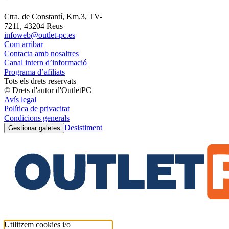
Ctra. de Constantí, Km.3, TV-
7211, 43204 Reus
infoweb@outlet-pc.es
Com arribar
Contacta amb nosaltres
Canal intern d’informació
Programa d’afiliats
Tots els drets reservats
© Drets d'autor d'OutletPC
Avís legal
Política de privacitat
Condicions generals
Desistiment
Gestionar galetes
Utilitzem cookies i/o