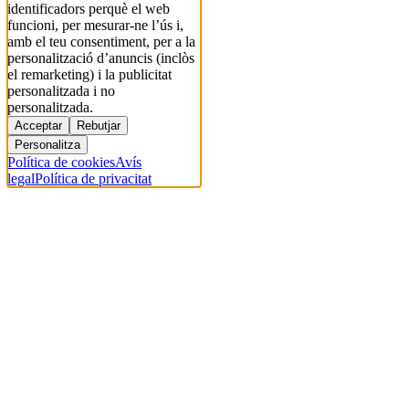
identificadors perquè el web
funcioni, per mesurar-ne l’ús i,
amb el teu consentiment, per a la
personalització d’anuncis (inclòs
el remarketing) i la publicitat
personalitzada i no
personalitzada.
Acceptar
Rebutjar
Personalitza
Política de cookies
Avís
legal
Política de privacitat