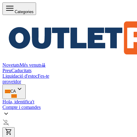
Categories
Novetats
Més venuts
⇊
Preu
Caducitats
Liquidació d'estoc
Fes-te
proveïdor
CA
Hola, identifica't
Compte i comandes