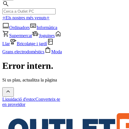
⭐Els nostres més venuts⭐
Ordinadors
Informàtica
Supermercat
Joguines
Llar
Bricolatge i jardí
Grans electrodomèstics
Moda
Error intern.
Si us plau, actualitza la pàgina
Liquidació d'estoc
Converteix-te
en proveïdor