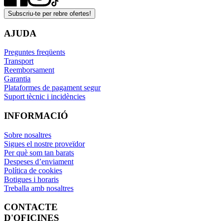
Subscriu-te per rebre ofertes!
AJUDA
Preguntes freqüents
Transport
Reemborsament
Garantia
Plataformes de pagament segur
Suport tècnic i incidències
INFORMACIÓ
Sobre nosaltres
Sigues el nostre proveïdor
Per què som tan barats
Despeses d’enviament
Política de cookies
Botigues i horaris
Treballa amb nosaltres
CONTACTE
D'OFICINES