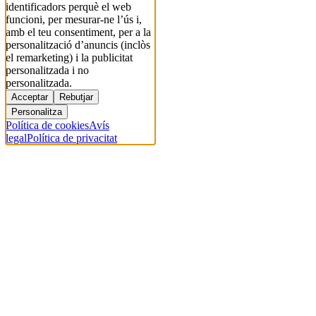
identificadors perquè el web
funcioni, per mesurar-ne l’ús i,
amb el teu consentiment, per a la
personalització d’anuncis (inclòs
el remarketing) i la publicitat
personalitzada i no
personalitzada.
Acceptar
Rebutjar
Personalitza
Política de cookies
Avís
legal
Política de privacitat