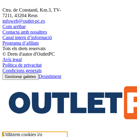
Ctra. de Constantí, Km.3, TV-
7211, 43204 Reus
infoweb@outlet-pc.es
Com arribar
Contacta amb nosaltres
Canal intern d’informació
Programa d’afiliats
Tots els drets reservats
© Drets d'autor d'OutletPC
Avís legal
Política de privacitat
Condicions generals
Desistiment
Gestionar galetes
Utilitzem cookies i/o