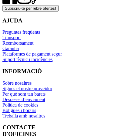
Subscriu-te per rebre ofertes!
AJUDA
Preguntes freqüents
Transport
Reemborsament
Garantia
Plataformes de pagament segur
Suport tècnic i incidències
INFORMACIÓ
Sobre nosaltres
Sigues el nostre proveïdor
Per què som tan barats
Despeses d’enviament
Política de cookies
Botigues i horaris
Treballa amb nosaltres
CONTACTE
D'OFICINES