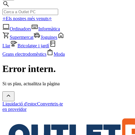
⭐Els nostres més venuts⭐
Ordinadors
Informàtica
Supermercat
Joguines
Llar
Bricolatge i jardí
Grans electrodomèstics
Moda
Error intern.
Si us plau, actualitza la pàgina
Liquidació d'estoc
Converteix-te
en proveïdor