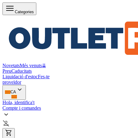
Categories
Novetats
Més venuts
⇊
Preu
Caducitats
Liquidació d'estoc
Fes-te
proveïdor
CA
Hola, identifica't
Compte i comandes